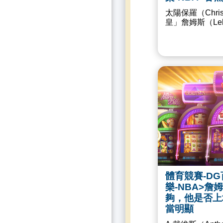
槍，又再次被鮑
太陽保羅（Chri
寫道：「人們用
皇」詹姆斯（Leb
一隻眼睛，然後
超級好麻吉，他
「收刀」動作，
「香蕉船兄弟」
支全壘打，杜邦
季後賽太陽、湖
這球是否會轉出
到對決詹姆斯的
擊出後等確定擊
（ChrisPau
跑，他說：「我
且全隊火力分佈
內，我並不確定
數，成功把握住
擊球，但它們最
（AnthonyD
出後有點不安...
100：92力退
界，但最後落在
2平手，雙方將
娛樂城娛樂城-
牌。受肩膀傷勢
案中國為何強力
場平均上場28.7
家樂娛樂城娛樂
助攻，投籃命中率
報告馬尼拉名勝
找到和傷勢共存
家樂娛樂城娛樂
助攻及3抄截，
大馬成功多多首
數。值得一提的
體育競賽-D
百家樂娛樂城娛
分，且湖人該節
要失望了！G2E
樂-NBA>詹
18.8％，也是
間DG百家樂娛樂
夠，他是否上
儘管是多年好友
當明顯
仍是全力以赴替
在雙方交鋒的季