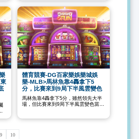
，
的投得很好。」麥肯齊認為，自己直
斯（AnthonyDavis）幫助的他孤掌難
d）
拉
歐
球和滑球都能奏效，加上捕手李維拉
鳴，衛冕軍今在重要的天王山之戰被
飆
4至
布曾
（ReneRivera）的引導，幫助他壓制
地主太陽打得潰不成軍，賽後受訪詹
但球
保護
大
對手。麥肯齊說：「歸隊後兩場比
姆斯坦言今天他們完全就被對手打
敵金
型
經
賽，我認為自己比較有方向，盡可能
爆，也表示G6球隊必須要「射出所有
自
娛樂
加
抓到該拿的出局數，從1到5局、甚至
子彈」。先發主控施洛德
輸
拜
)
到第9局，希望這方向會持續下去。」
（DennisSchröder）也打得荒腔走
金
娛樂
聯
DG百家樂娛樂城娛樂城-涉賭嫌犯近
板，得分掛蛋，打出生涯最差的季後
茲
勝
的
千人自首投案中國為何強力打擊跨境
賽表現。扣掉生涯初期的季後賽後，
最好
娛樂
、
賭博? DG百家樂娛樂城娛樂城-公佈首
施洛德在2017年成為老鷹的主力後
」
首
彩
季營收業績報告馬尼拉名勝世界這樣
衛，該年首輪季後賽對巫師，他6場得
則
城娛
，
回應了DG百家樂娛樂城娛樂城-疫情
分都達雙位數，且還有5戰突破20大
拓
DG
影響彩票收入大馬成功多多首三月淨
樂
體育競賽-DG百家樂娛樂城娛
關；他去年則是穿上雷霆球衣出征季
0：
家樂
國
利下滑六成DG百家樂娛樂城娛樂城-
！東
後賽，首輪6戰也有5場得分雙位數。
樂-MLB>馬林魚靠4轟拿下5
輪形
DG
全球玩家、廠商要失望了！G2EAsia
加上此仗，詹姆斯生涯已打過265場季
底
分，比賽來到9局下半風雲變色
瘋
拍
博覽會延到這時間DG百家樂娛樂城娛
後賽，卻是首度見到如此慘況，且他
賽
？
樂城...
馬林魚靠4轟拿下5分，雖然領先大半
無法幫助球隊，在上半場只拿7分，落
達標
加
場，但比賽來到9局下半風雲變色當時
後30分是他季後賽半場落後最多，下
矚
營
比數5：3，馬林魚派出賈西亞
半場他找回手感再轟17分，不過其餘
京
晚
員
（YimiGarcía）上場關門，藍鳥打線
隊友卻表現平平，比賽都還剩5分多
在
也高
末開
爆發，連敲3安追平比數，無人出局三
鐘，詹皇就提早提場。終場湖人就以
張
後
彩
壘有人情況下，藍鳥連續獲得2個故意
30分之差遭太陽痛宰，還讓對方取得
呼
用言
注
四壞擠成滿壘，雖然下一棒打成滾地
聽牌。賽後談到此役失利的原因時，
但
9
10
模
賭