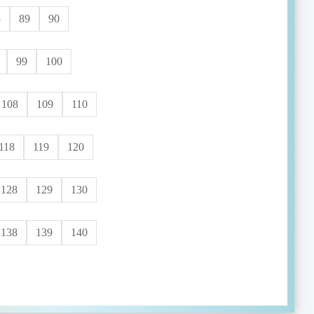
三
是史上最糟糕的守備嘗試。」、「這
會延到這時間DG百家樂娛樂城娛樂
。
娛樂
8
89
90
難道不是失誤嗎？」小葛雷諾全場4打
城...
世
數只敲出這支安打，選到1次保送被三
總共
家樂
振2次，打擊率下滑至3成35，藍鳥這
3
場比賽以6：5逆轉馬林魚奪勝!DG百
99
100
方
家樂娛樂城娛樂城-獲准開業通過了！
級循
美國玩家準備拜訪新賭場度假村DG百
獲
家樂娛樂城娛樂城-公佈首季營收業績
108
109
110
報告馬尼拉名勝世界這樣回應了DG百
因
家樂娛樂城娛樂城-疫情影響彩票收入
地
大馬成功多多首三月淨利下滑六成DG
而
118
119
120
百家樂娛樂城娛樂城-全球玩家、廠商
的
要失望了！G2EAsia博覽會延到這時
東
間DG百家樂娛樂城娛樂城...
見
128
129
130
為
壘
湖
138
139
140
！
月
樂娛