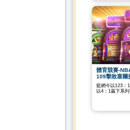
勝負走向。DG
杯觀察「擦邊球
涉賭嫌犯近千人
賽事主要贊助商
力打擊跨境賭博
如何巧妙的利用
樂城-公佈首季
們的眼球。歐洲
勝世界這樣回應
多藉勢營銷的品
樂城-疫情影響
仍有許多藉勢營
首三月淨利下滑
營銷而言，歐洲
娛樂城-全球玩
個品牌都想來咬
G2EAsia博
不是說「豪擲千
娛樂城娛樂城...
應的回報，借勢
被邊緣化。202
這些品牌作為球
起了歐洲杯的廣
體育競賽-NB
用其他和足球相
109擊敗塞爾
了2020歐洲杯
籃網今以123：
ADIDAS搶到
以4：1贏下系
家NIKE與球
輪而陣中三巨頭
動品牌，耐克(N
（JamesHard
(ADIDAS)
（KevinDura
「足球」品牌範疇
（KyrieIrvi
在近半個世紀裡一
分，也是NBA
年耐克進軍足球
組合。塞爾提克
漸被打開。歐洲
籃網，也代表球