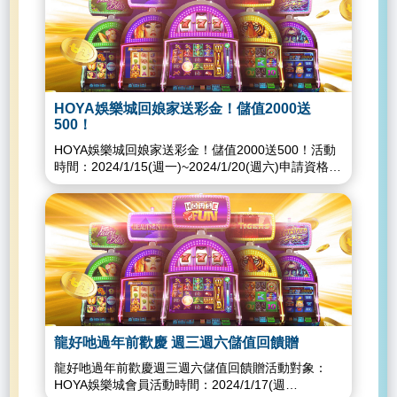
有細分所謂球版現金版與球版信用版。現金球版是什
在。在目前這個現金版運彩年代中，就比較不推從信
這為玩家提供了更多靈活性和控制遊戲的機會。玩法
高達到51000倍！穿上黑衣、繫上面紗、握緊手中的
一名異星探險家，透過連線遊戲，挑戰各種難關，解
態博彩,應設定輸贏限額;遇到不誠信的娛樂城操作,可
麼？現金版是以儲值方式來生存的，玩家如同玩線上
用版的玩法了，且能玩到信用版的地方是逐年減少。
3: 免費遊戲及額外獎勵在主遊戲中，若玩家獲得4至
忍者刀，加入隼人的冒險旅程，一同為榮譽與正義而
鎖神秘的「過關符號」、「重置符號」和「免費遊
以及時投訴反饋。選擇一家適合自己的娛樂城,進行
遊戲一樣，必須先儲值之後，帳號有錢了才可以下注
球版代理是什麼？我們先將球版代理拆成兩個部份來
6個聖甲蟲符號，將觸發免費遊戲，並獲得15次免費
戰。—當女忍者刀劃破天際，讓倍數飛舞，帶你邁向
戲」，以及那令人心跳加速的「倍數符號」。當玩家
理性博彩投注,可以獲得健康、快樂的娛樂體驗。
玩球版。如果戶頭沒有錢，就沒有辦法下注玩。現金
介紹，一邊是球版，另一邊是代理。「球版」的部分
場次。在免費遊戲期間，若再次獲得3至6個聖甲蟲符
財富巔峰《忍》線上老虎機遊戲資訊產品名稱:忍遊
成功連線出現四個相同的符號，不僅可以獲得獎金，
HOYA娛樂城HOYA娛樂城提供您最愛投注的體育賽
版的營運模式對於多數人來說是好的，玩家多少能力
指的就是讓玩家選擇娛樂城的體育賽事進行下注，通
號，可以額外獲得5次免費場次，最多可累積至100
戲類型:電子老虎機遊戲英文:kundichi發行年分:2023
還有機會啟動「購買特色」，進入更高層次的冒險。
事。如英格蘭超級聯賽（英超）、西班牙聯賽、冠軍
做多少事情，比較不會發生玩家超過自身金錢能力去
常體育賽事種類有籃球、棒球、足球、美式足球、網
次。免費遊戲中的倍數與贏分計算:每次贏分＝贏分
年03月1日發行廠商：RG電子遊戲平台：娛樂城遊戲
遊戲還提供「自由選台」功能，玩家可以根據自己的
杯、法甲聯賽、德甲，意甲、NFL、NBA、NCAA以
玩球版，現在大多數的娛樂城不只侷限於運彩投注，
球、羽球、冰球、高爾夫球、賽車、電競等項目供玩
ｘ（盤面倍數＋總倍數），總贏分＝每次贏分總和。
分級:18+語言版本：繁體中文/英文你可以結合運氣
HOYA娛樂城回娘家送彩金！儲值2000送
策略和喜好，選擇最適合自己的遊戲機台，這給了玩
及女籃、排球、F1賽車等。每月HOYA娛樂城為您提
諸如百家樂、線上麻將也都是現金版為主，這也是一
家搭配一些玩法進行下注。「代理」指的就是關於某
玩法4:賠付表規則當遊戲中出現8個或以上相同符號
和策略，選擇不同的下注方式，以贏得更高的獎金。
500！
家更多的選擇自由，也增加了遊戲的趣味性。在《異
供超過4000場滾球足球賽事供您投注。在真人娛樂
種市場轉型機制的轉變。信用球版是什麼？信用版，
種博弈系統的業務，代理必須負責尋找新會員，想辦
時，玩家將獲得贏分。贏分的計算方式為：當前押注
在遊戲中，你將會感受到與電影角色一同戰鬥的刺激
星進化UPUP》的世界裡，每一次的旋轉都充滿了未
城中，您可飽覽整個豪華賭場和靚麗的美女荷官。多
HOYA娛樂城回娘家送彩金！儲值2000送500！活動
玩家可以先下注之後，在固定一段時間結帳(不論賺
法吸收對於球版遊戲有興趣的玩家加入自己的平台系
除以20乘以符號賠率，若旋轉中獲得倍數則再乘上該
感，讓你身臨其境感受《忍》的魅力。如果你渴望成
知和驚喜，每一次的連線都帶來了新的希望和挑戰。
種產品供您選擇，如真人百家樂，真人骰寶，真人龍
時間：2024/1/15(週一)~2024/1/20(週六)申請資格：
賠)。有些盤口是月結，有些盤口是週結，完全不一
統玩遊戲，此外也需要維持舊會員的需求。簡單來說
倍數。消除符號即贏分，依照賠率表計算:贏分＝
為贏得51000倍大獎的幸運玩家，就趕快來挑戰
玩家們，準備好踏上這場跨越星際的冒險之旅了嗎？
虎以及真人輪盤。您也可以選擇容易上手的線上老虎
本活動一人限制申請一次；獲得優惠點數前，請勿進
定。但是，信用版由於可以先下注不用先儲值，容易
就是負責幫自家的博弈品牌開發新客戶加入，包括留
（單次押注額／20）ｘ符號賠率當轉軸上沒有可累積
《忍》老虎機吧！...
異星進化線上老虎機遊戲資訊產品名稱:異星進化
機或KENO快樂彩消遣時光。HOYA娛樂城也時常配
行館內的遊戲轉點及遊戲。回娘家送彩金活動辦法：
導致許多玩家會超過自己金錢能力的極限，因而導致
住舊客戶的業務性質的工作。球版代理好賺嗎？實際
消除的符號時，倍數符號將相加形成總倍數，該次旋
UPUP遊戲類型:電子老虎機發行年分:2023年04月1
合節日舉辦限定活動，算是非常有心的娛樂城！
方案存款金額優惠優惠上限流水倍數回娘家儲值送彩
輸錢的時候拿不出來，最後跑路，傾家蕩產的大有人
上這類問題的答案就如同問直銷的人好不好賺一樣，
轉的總贏分為贏分乘以總倍數。戰神賽特老虎機賠付
日發行廠商：RG電子遊戲平台：RG富遊娛樂城遊戲
HOYA娛樂城在博弈界也算是有名的老牌！HOYA娛
金！2000點500點500點1流水計算(存款金額+優惠)X
在。在目前這個現金版運彩年代中，就比較不推從信
不論在哪個品牌，只要銷售成績相當優良的時候當然
表一般符號數量8-9個數量10-11個數量12個以上
分級:18+...
樂城的優惠活動老虎機進免費轉加碼送紅包新會員首
流水倍數=流水要求，例:回娘家儲值2000送彩金
用版的玩法了，且能玩到信用版的地方是逐年減少。
好賺。球版代理也是相同的情況，但是有個別的行業
20050010005020050040100300304024020302001624160
次存款1000送500!!會員再次存款1000送288VIP特權
500(2000+500)x1=2500HOYA娛樂城回娘家送彩
球版代理是什麼？我們先將球版代理拆成兩個部份來
沒有的特殊情況，假設你的業績還沒什麼起色，不但
神賽特》老虎機打法策略1.利用高波動率尋求大獎由
大升級紅包每月送百家樂連贏/輸過關～最高加送
金！儲值2000送500！HOYA娛樂城回娘家送彩金！
介紹，一邊是球版，另一邊是代理。「球版」的部分
賺不了多少錢，還有賠錢的可能，以下為各位詳細介
於《戰神賽特》是一款高波動率的遊戲，它的特點是
30000！介紹好友來好吔最高送888!!USDT儲值加贈
儲值2000送500！回娘家送彩金活動規則申請資格需
指的就是讓玩家選擇娛樂城的體育賽事進行下注，通
紹球版代理賺錢的方式，以及代理排錢的真正原因。
獎金不頻繁但金額較大。玩家可以以小額金額來回慢
0.5%(1:35)籌碼放大！返水賺更大！HOYA生日禮
註冊於2023/12/15之前，且近30日尚未儲值之會
常體育賽事種類有籃球、棒球、足球、美式足球、網
球版代理賺什麼？球版代理主要的收入來源分為兩
慢加大投注來提高中獎機率，把握高額獎金機會。2.
金！188~3688只需1倍優點:老虎機種類超過1000款,
員。獲得優惠點數前，請勿進行館內的遊戲轉點及遊
球、羽球、冰球、高爾夫球、賽車、電競等項目供玩
種，一種是水錢，另一種是佔成。水錢代理賺水錢的
長期遊戲以期望高返還率《戰神賽特》提供最高達
龍好吔過年前歡慶 週三週六儲值回饋贈
圖片精美聲光效果震撼提供體育博彩,現場觀看
戲。本活動一人限制申請一次。向客服人員提出申請
家搭配一些玩法進行下注。「代理」指的就是關於某
部分簡稱為水代，代理主要是靠自己底下會員的洗碼
x51000的中獎倍率，這款遊戲有95.89%的返還率，
NBA、英超賽事客服回復迅速,華人客服全天候在線
龍好吔過年前歡慶週三週六儲值回饋贈活動對象：
後，將由審核人員完成審核後，系統自動補入帳戶
種博弈系統的業務，代理必須負責尋找新會員，想辦
量賺錢，當底下的會員總共有10000元的有效投注
玩家在長期遊戲中可以期待相對較高的回報。3.充分
解答問題信譽好、提款快速、新會員優惠多缺點:無
HOYA娛樂城會員活動時間：2024/1/17(週
內。(請於儲值24小時未下注前提出申請，逾期無效)
法吸收對於球版遊戲有興趣的玩家加入自己的平台系
量，代理就能抽150元的水錢。無論底下的會員是輸
利用免費遊戲和特殊功能應充分利用《戰神賽特》中