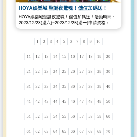
以會員提出申請為主，如有逾時或未提出申請視同放
高額返點，下注立即返老虎機返水不斷最高0.7%最
注，且超過兩百種以上的體育投注玩法，再冷門的體
提供MLB直播服務。提供超冷門球隊的投注服務，且
子館累積有效投注達100,000(含)以上，贈888活動期
棄，不再另外補回。此優惠活動只限於同一玩家、同
高可獲得30000點優點:老虎機RTP最高可達98%,熱
育投注都可以在OB球版中找到並且進行投注旅程。
入單速度超快。無論任何球類運動都可互相串關，且
HOYA娛樂城 聖誕夜驚魂！儲值加碼送！
間每日至電子館累積有效投注達250,000(含)以上，
一帳戶、同一聯絡方式、同一IP以及同一台電腦/手機
門老虎機超過120款每周禮金高達2萬,優惠活動常態
此外，OB體育還有進行娛樂城代理合作計畫，提供
賠率是台彩兩倍。玩法體驗超多，更有許多是業界沒
HOYA娛樂城聖誕夜驚魂！儲值加碼送！活動時間：
贈1,888※會員每日限領一次優惠，需自行申請※活
參加，若以上系統偵測到，本娛樂城有權回收全數點
化提供VIP貴賓室,VIP玩家享受專屬禮遇資金流動性
最好的API串接給予合作代理之平台使用，也包含了
有的玩法。除了MLB直播之外，還有如NBA即時比
2023/12/23(週六)~2023/12/25(週一)申請資格：本
動一於：達標隔日00:00-23:59向客服領取彩金※彩
數。JY娛樂城所有優惠活動特為會員玩家所設，若以
好、玩家評價正面擁有線上影城可觀看缺點:棋牌遊
電子競技的投注服務。球版運彩推薦-鑫寶體育鑫寶
分、NBA直播跟NBAPTT討論服務串接。球版運彩推
活動一人限制申請一次；獲得優惠點數前，請勿進行
金流水6倍活動二每日電子救援金規則說明活動期間
不實的手段以及違反遊戲規則套取紅利，JY娛樂城有
戲種類較少季節限定活動偏少DG百家樂娛樂城娛樂
體育球版是款來自菲律賓馬尼拉的體育投注公司，其
薦-super體育SUPER體育與鑫寶體育同樣是註冊於
館內的遊戲轉點及遊戲。活動辦法：儲值1000贈200
每日電子館負盈利達1,000(含)以上，贈88活動期間
權收回全數點數，嚴重者則凍結其會員帳號。JY娛樂
城官網金合發娛樂城金合發娛樂城全心全意為您提供
母企業為贏家娛樂城也是在亞洲博彩市場中赫赫有名
菲律賓馬尼拉的體育球版系統開發商，SUPER體育
儲值2500贈500儲值5000贈1000方案存款金額優惠
每日電子館負盈利達3,000(含)以上，贈288活動期間
城為秉持會員公正公平，本娛樂城有權對會員進行行
最優質的服務，極速存取轉款、海量賽事種類、加密
1
2
3
4
5
6
7
8
9
10
的平台。鑫寶體育特色為有著著名的高賠率，無論任
同時也是現金版博彩系統，為了確保其平台的營運合
優惠上限流水倍數聖誕夜驚魂！儲值加碼送1000元
每日電子館負盈利達6,000(含)以上，贈588活動期間
為嚴格監控，若發生違背、欺騙或利用規則與條款進
安全管理、三端任您選擇，最優質的娛樂平台盡在金
何的體育賽事投注及其玩法都比台彩還有任何一間現
法性以及誠信度，因此更有獲得CEZA頒布的政府認
200元1000元102500元500元5000元1000元流水計
每日電子館負盈利達12,000(含)以上，贈1,288活動
行非法無風險獲利者，本公司將保留無限期審核、扣
合發娛樂城。金合發娛樂城是全球線上博弈的領導品
金版體育系統還要高出一些，並且是亞洲區娛樂城網
證的執照，誠如合法性、可靠性以及平台安全性都有
11
12
13
14
15
16
17
18
19
20
算(存款金額+優惠)X流水倍數=流水要求，例:聖誕夜
期間每日電子館負盈利達30,000(含)以上，贈2,888
回優惠、更改活動截止日期、修改活動規章以及優惠
牌，並擁有數百萬名註冊玩家。我們的辦公室與顧客
站愛用的系統之一。鑫寶體育的團隊人才皆來自世界
經過第三方嚴格審查，且CEZA是菲律賓政府所持有
驚魂！儲值加碼送(1000+200)x10=12000活動辦法
活動期間每日電子館負盈利達50,000(含)以上，
最終審核之權利。JY娛樂城引進最新的套利查詢系
服務中心遍布世界各地，且曲和許多博弈產業市場的
各國知名體育博彩開發公司的人員，在相關領域工作
的一個嚴格的博彩執照審核機構，相信得以通過其認
獲得優惠點數前，請勿進行館內的遊戲轉點及遊戲。
贈,3,888※會員每日限領一次優惠，需自行申請※活
統，並且與各大平台做連結，若發現與其他平台涉嫌
合法營業執照。同時，我們提供多元的遊戲、完善的
經驗豐富，藉此得以開發出像是鑫寶體育這麼優質的
證代表系統營運以及誠信度是沒有問題的。SUPER
21
22
23
24
25
26
27
28
29
30
本活動一人限制申請一次。以下館別禁止使用本優
動二於：達標隔日00:00-23:59向客服領取彩金※彩
套利之行為，將凍結會員帳號並且有權收回全數點
顧客服務，並致力維護遊戲公正性，因此玩家不斷回
運彩系統出來。以下為鑫寶體育有提供的服務特色：
體育在服務上也有許多優點存在，如擁有最高的賠率
惠：六合彩球館禁止使用本優惠，若在非規定的遊戲
金流水6倍活動三每週電子大補包規則說明活動第一
數。...
到我們的平台，我們提供多樣的賽事、遊戲，包括運
提供MLB直播服務。提供超冷門球隊的投注服務，且
水位、系統支援APP的使用，更有提供多國語系的設
類別進行遊戲，一律不能”提領”且”優惠點數與本金將
週：01/08-01/14，彩金申請時間：01/15活動第二
31
32
33
34
35
36
37
38
39
40
動博彩、電競、真人Casino、電子遊戲；每種遊戲也
入單速度超快。無論任何球類運動都可互相串關，且
定，讓你就算非亞洲人也能輕易上手其投注的服務。
直接扣回”。向客服人員提出申請後，將由審核人員
週：01/15-01/21，彩金申請時間：01/22活動第三
都有不同的特色，人人都能依照自己的喜好找到合適
賠率是台彩兩倍。玩法體驗超多，更有許多是業界沒
最新現金球版推薦按照會員人數以及平台穩定性，依
完成審核後，系統自動補入帳戶內。(請於儲值24小
週：01/22-01/28，彩金申請時間：01/29活動第四
的遊戲。有閒暇之餘，我們也提供最優質的AV影城，
有的玩法。除了MLB直播之外，還有如NBA即時比
序排名如以下。現金球版會員人數推薦指數穩定性
41
42
43
44
45
46
47
48
49
50
時未下注前提出申請，逾期無效)領取優惠後，累積
週：01/29-02/04，彩金申請時間：02/05每週一
讓每位客人都能盡情享樂！金合發全面支援PC、平
分、NBA直播跟NBAPTT討論服務串接。球版運彩推
HOYA球版45000以上★★★★★高DG百家樂娛樂城
有效押碼需達10倍即可申請提款。例如：聖誕夜驚
00:00～每週日23:59電子館有效投注再加碼～每週有
板、手機三種裝置，顧客無需下載、安裝，即可使
薦-super體育SUPER體育與鑫寶體育同樣是註冊於
球版55000以上★★★★☆高好贏球版30000以上
魂！儲值加碼送！存款為1000點數，送200點數，若
效投注達標可再領一次電子大補包累積有效投注達
用。金合發娛樂城的優惠活動好友推薦金-好友分享
51
52
53
54
55
56
57
58
59
60
菲律賓馬尼拉的體育球版系統開發商，SUPER體育
★★★★★中JY球版32500以上★★★★☆高GI球版
要申請需有效押碼為(1000+200)x10=12000點。所
50,000(含)以上，贈166累積有效投注達100,000(含)
贈彩金日反水回饋-返水優惠無上限VIP升級制度-推
同時也是現金版博彩系統，為了確保其平台的營運合
39000以上★★★★☆中3A球版34000以上
有和局、無效、被取消、對賭單與輪盤同時投注黑、
以上，贈366累積有效投注達300,000(含)以上，贈
出全新VIP升級制度每日登入送-連續登入7天送彩金
法性以及誠信度，因此更有獲得CEZA頒布的政府認
★★★★☆高CASH88球版29000以上★★★★☆中
61
62
63
64
65
66
67
68
69
70
紅，單、雙，大、小、第一柱+第二柱+第三注有效投
866累積有效投注達500,000(含)以上，贈1,666累積
200USDT回饋金-儲值享10%彩金回饋開戶首存金-首
證的執照，誠如合法性、可靠性以及平台安全性都有
金合發球版48000以上★★★★☆中金禾球版41000