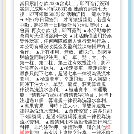
當日累計存款2000(含)以上，即可進行簽到
簽到完成即可領取88彩金 連續簽到第七天
後，即可領取588彩金 活動詳情： 流水倍數
➜ 3倍 (每日需簽到，才可續獲獎勵，若是有
中斷，將從第一日開始計算) 活動聲明： ▲
會員”再次存款”後，即可簽到 ▲本活動每位
會員每天僅限簽到一次 ▲此活動僅適用於娛
樂性玩家，任何團隊或個人進行套利行為，
本公司有權沒收獎金及盈利並凍結帳戶終止
合作。 ▲所有和局、無效、被取消、對賭單
與輪盤同時投注黑、紅，單、雙，大、小、
第一柱、第二柱、第三注有效投注時，將不
計算有效押碼內。 ▲極速賽車、幸運飛艇：
最多只能下七車，超過七車一律視為洗流水
套利。 ▲極速賽車、幸運飛艇、真人娛樂：
同時下注大小、單雙、龍虎、莊閒算違規一
律視為洗流水套利。 ▲極速賽車、幸運飛
艇：“猜數字”(冠亞和值猜數字)項目，同時下
注超過11個，算違規一律視為洗流水套利。
▲賓果賓果：同時下注大小、單雙算違規一
律視為洗流水套利。 ▲急速骰寶：最多只能
下3個號碼，超過3個號碼算違規一律視為洗
流水套利。 ▲嚴禁利用本活動優惠進行均注
對押、非均注對押、集體對押、聯合其他
娛
樂城
對押，若有以上違規之行為，一律不能”