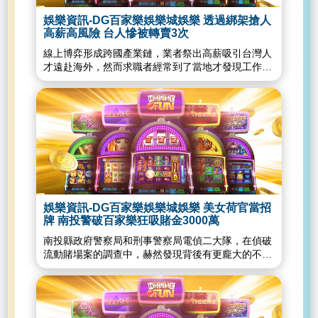
象，刑事局提醒基層不要被資訊產業外觀蒙蔽，可比
名勝世界這樣回應了DG百家樂娛樂城娛樂城-疫情影
才掛牌的Playtika，他的市值超越永利度假村，也超
照「清樓專案」，利用勤務明查暗訪。另線上博弈公
響彩票收入大馬成功多多首三月淨利下滑六成DG百
越美高梅度假村原先想併購的英國在線博彩公司
娛樂資訊-DG百家樂娛樂城娛樂 透過綁架搶人
司以總公司在薩摩亞；客服、科技公司在台灣；賭博
家樂娛樂城娛樂城-全球玩家、廠商要失望了！
Entain，相當厲害！Playtika是總部設在以色列的一
高薪高風險 台人慘被轉賣3次
機房在菲律賓居多，因此，偵辦單位應全面蒐證，將
G2EAsia博覽會延到這時間DG百家樂娛樂城娛樂
家遊戲公司，他成立於2010年，旗下游戲產品均為
線上博弈形成跨國產業鏈，業者祭出高薪吸引台灣人
博弈公司下設的各層營運，確實與賭博犯罪行為連
城...
博彩類游戲，2016年包括巨人網絡在內的中國投資
才遠赴海外，然而求職者經常到了當地才發現工作不
結，除有利查緝也避免被滅證。基層員警無奈表示，
者以44億美元價格收購了Playtika，如今在美國掛牌
符合預期，甚至遭到雇主毒打、轉賣、綁架，且博弈
現行刑法對處罰網路賭博賭客仍有疑議，因為最高法
後，身價也創下新高。亞洲博彩公司持續壯大銀河娛
產業遊走灰色地帶，受害者最後往往只能吞下去。菲
院有判決認為，賭客是經私下設定的帳號密碼連線至
樂直逼金沙集團拉斯維加斯金沙集團市值高達444億
律賓警察總署反綁架大隊（PNP-AKG）上月破獲一
賭博網站，其賭博活動及內容具有一定封閉性，其他
美元，目前仍是地表上市值最大的博彩企業，但是他
起綁架案，一名台灣男子透過Telegram向一家中國博
民眾無從知悉對賭情事，所以難認定是在「公共場
的地位已經慢慢受到亞洲博彩企業的動搖。排名第二
弈公司求職，結果人還在旅館隔離期間就被帶走，一
所」，或「公眾得出入之場所」賭博，不能以刑法賭
的是澳門呂志和家族的銀河娛樂。所幸拉斯維加斯金
共被轉賣了3次。知情人士指出，博弈公司雖然願意
博罪論處，對查緝工作有很大的影響。警方表示，已
沙集團佈局澳門以久的金沙中國不斷壯大，市值也攀
提供高薪，但是對於不符合績效的勞工，就會被雇主
將目前偵查及防制上的困境向上級反映，行政院將召
上341億美元，讓整個金沙集團的全球佈局，穩站世
以教育訓練及食宿開銷為由扣住薪水，如果提出離職
開跨部會會議協調，希望能解決非法網路賭博廣告管
界龍頭。而第5名則是何猷龍的新濠國際，市值高達
還會被要求先付賠償金，最後再被以低價轉賣給其他
理、協助封鎖境外賭博網站，另法務部推動修正刑法
287億美元。放眼市值榜上，前五名的博彩公司，就
博弈公司，就此淪為人球。另一方面，因為疫情影
賭博罪、經濟部加強管理第三方支付業者等，才能有
有兩家澳門博企，與一家美國和澳門的合資企業。亞
娛樂資訊-DG百家樂娛樂城娛樂 美女荷官當招
響，部份台灣人在去年選擇先回國避難，加上菲律賓
效防堵。贏得彩票高招博彩收入同比大增492%我們
洲博彩行業逐漸成熟、觀念不再守舊，相信不久的將
牌 南投警破百家樂狂吸賭金3000萬
又關閉國境，當地線上博弈產業陷入缺工荒，博弈公
都是靠這撐過贏得娛樂城別說這些優惠還不夠！想賺
來亞洲的在線博彩業，也能從「黑產」或「灰產」變
南投縣政府警察局和刑事警察局電偵二大隊，在偵破
司為了要繼續營運，不惜透過綁架的方式搶人。駐菲
快錢不容易，這邊教你這幾招娛樂城登入送好禮直接
成可以攤在陽光下的博彩行業類別。否則目前看到亞
流動賭場案的調查中，赫然發現背後有更龐大的不法
律賓代表處表示，2018年以來，累計有34名台灣人
進入DG百家樂娛樂城娛樂城...
洲博彩公司崛起的榮景，最終被局限在「實體賭場」
集團操控，集團藏身於苗栗縣頭份民宅，不法分子更
因博弈公司糾紛、欠債、賭博高利貸等原因遭綁架或
當中，而在線博彩類別的博彩公司就只能在「地下運
打著美女荷官視訊發牌的噱頭，吸引民眾線上下注，
拘禁，並向駐菲代表處求助；2020年就發生10起台
營」，遠遠落後歐美相關行業的發展。DG百家樂娛
初估該賭博網站線上總投注金額逾3000萬元，17日
灣民眾在菲遭綁架或拘禁的案例。至於成為線上博弈
樂城娛樂城-獲准開業通過了！美國玩家準備拜訪新
一舉偵破。南投警方聯合苗栗警方，一舉破獲此案，
新總部的杜拜，近來也衍生相關社會案件，令外館日
賭場度假村DG百家樂娛樂城娛樂城-公佈首季營收業