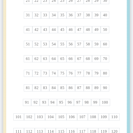
21
22
23
24
25
26
27
28
29
30
行接觸的人通過電話或電子郵件聯繫他們來驗證代理
前，何超瓊自2019年底以來已多次削減她在這家總
人的身份。隨著該國繼續與最新一波的疫情再起，
部位於美國的集團的股份。這些時間是今年2月，以
PAGCOR在包括馬尼拉大都會在內的國家首都地區的
31
32
33
34
35
36
37
38
39
40
及2019年11月和12月。何超瓊仍持有美高梅中國
賭場菲律賓分公司仍然關閉。菲律賓,PAGCOR,疫
22.49%股份何超瓊,美高梅中國,美高梅集團,股份何
苗,EnriqueRazon,賭場關閉,PAGCOR要求員工須驗
超瓊仍持有美高梅中國22.49%股份作為2016年與該
41
42
43
44
45
46
47
48
49
50
證代理人身份其他人都在看菲律賓與企業共同採購買
公司達成的交易的一部分，何超瓊成為美高梅度假村
疫苗根據菲律賓新聞署的3月22日的公告，菲律賓政
的主要股東。它允許這家美國集團將其在美高梅中國
府允許所有企業（包括煙草公司），都可自行向外國
的股份增加到56%，而當時何超瓊將她在澳門賭場運
51
52
53
54
55
56
57
58
59
60
藥廠採購疫苗，但簽約時必須是由企業、政府和藥廠
營商的股份從27.44%減少到22.49%。當時宣布，
三方共同簽署。菲律賓政府也說明，必須有政府共同
2016年與美高梅度假村的交易以及從TracindaCorp
61
62
63
64
65
66
67
68
69
70
簽約的原因有三個：第一，疫苗製造商完成採購合約
單獨收購股票，使何超瓊能夠獲得美高梅度假村
簽署時，會要求政府就賠償金提出保證；第二，若日
4.8%的股份。截至該公司4月13日向香港交易所提交
後疫苗施打造成的任何副作用，菲律賓政府須負擔有
2020年年度報告之日，何超瓊仍持有美高梅中國
71
72
73
74
75
76
77
78
79
80
關成本。第三，目前所有疫苗都只通過緊急使用授權
22.49%的股份。何超瓊目前身家超過200億何超瓊,
（EUA），因此不算商品化。菲律賓,PAGCOR,疫
美高梅中國,美高梅集團,股份何超瓊目前身家超過
81
82
83
84
85
86
87
88
89
90
苗,EnriqueRazon,賭場關閉,菲律賓疫情嚴峻賭場關
200億DG百家樂娛樂城娛樂城-獲准開業通過了！美
閉運營根據報導，菲律賓海港暨賭場大亨拉松
國玩家準備拜訪新賭場度假村DG百家樂娛樂城娛樂
（EnriqueRazon）在今年3月，就為菲律賓取得美國
城-公佈首季營收業績報告馬尼拉名勝世界這樣回應
91
92
93
94
95
96
97
98
99
100
莫德納疫苗的合約，在三方共同簽署下，總計下訂了
了DG百家樂娛樂城娛樂城-疫情影響彩票收入大馬成
2000萬劑莫德納，且拉松負擔了運送疫苗的物流費
功多多首三月淨利下滑六成DG百家樂娛樂城娛樂城-
用，並取得其中700萬劑疫苗。此前，菲律賓走私非
101
全球玩家、廠商要失望了！G2EAsia博覽會延到這時
102
103
104
105
106
107
108
109
110
法疫苗的事件也相當嚴重，如媒體報導，今年2月菲
間爆乳荷官陪賭3個月撈3千萬DG百家樂娛樂城娛樂
律賓總統顧問杜爾弗承認自身接種了未被衛生部准許
城...
111
112
113
114
115
116
117
118
119
120