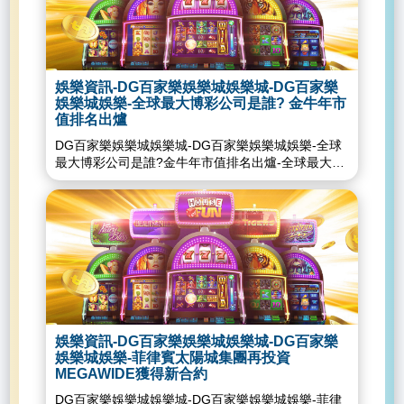
哥站杆位選手發車前退賽.維斯塔潘奪冠DG百家樂娛
會加拿大國家隊總共獲得了10枚金牌，位列金牌榜前
彩收入恢復至四成水平澳門博監局公佈，5月份博彩
日至9日間該女性員工在半夜0時至早上8時，於宜蘭
醫。中央流行疫情指揮中心今公布新增7例新冠肺炎
樂城娛樂城-美國這州法案送審移動體育博彩將在橄
十。其中有一塊男子皮划艇項目的金牌便來自於埃文
收入疫情爆發以來首度重返百億關卡，為104.45億澳
縣羅東鎮中正北路「銀河百家樂」遊藝場工作，上下
本土個案，其中5例在宜蘭羅東、1例在蘆洲、1例則
欖球季上線？DG百家樂娛樂城娛樂城-克拉克縣6月
斯和他的隊友們。說到這裡大家應該更瞭解賽艇了
門元，環比上升24.33%，同比大升492.2%，同時回
班皆騎乘機車。陳時中指出，該5名遊藝場相關個案
是機師家人。指揮中心今也公布本土個案相關活動足
起全面開放拉斯維加斯威尼斯人急招聘DG百家樂娛
吧！雖然知道他的歷史對於玩遊戲沒有什麼太大的關
復至疫情前、2019年5月的4成水平，同時也優於券
近期皆無出國，將持續調查活動史及接觸史，以釐清
跡，其中1例案1202在宜蘭縣羅東鎮中正北路「銀河
樂城娛樂城-克拉克縣6月起全面開放拉斯維加斯威尼
係，但是多知道點長點知識也是不錯的呀！防疫檢查
商花旗早前預測澳門5月博彩收入為100億元。累計
感染源。因應本起群聚事件，該遊藝場即日起暫停營
百家樂」遊藝場工作，目前也確定其他4人確診。 案
斯人急招聘DG百家樂娛樂城娛樂城...
娛樂資訊-DG百家樂娛樂城娛樂城-DG百家樂
意到”直播賭場”賭場遠程​​設置百萬紅包雨DG百家樂娛
今年首五個月，澳門博彩收入為424.87億元，同比增
業，全數員工居家隔離並採檢，衛生單位今日將進行
1202為本國籍30多歲女性，於宜蘭縣羅東鎮中正北
娛樂城娛樂-全球最大博彩公司是誰? 金牛年市
樂城娛樂城...
加28.7%。澳門近年5月博彩收入澳門近年5月博彩收
環境消毒防治措施；另已請該遊藝場同棟之其他職場
路「銀河百家樂」遊藝場工作。個案5月9日出現發
值排名出爐
入澳門,博彩收入,五一黃金周,疫情,復甦,澳門近年5月
及業者，進行員工造冊與健康監測，如發現有
冷、全身無力、咳嗽、發燒等症狀，至醫院就醫及採
DG百家樂娛樂城娛樂城-DG百家樂娛樂城娛樂-全球
博彩收入5月份澳門每天的入境游客人數繼續呈現上
COVID-19相關症狀者，務必通報衛生單位後，依指
檢，於今日確診（Ct值20）。陳時中表示，鑒於個案
最大博彩公司是誰?金牛年市值排名出爐-全球最大博
升趨勢。據澳門政府旅遊局統計，在「五一黃金周」
定方式就醫，不可自行就醫。宜蘭某電子遊藝場消費
工作地為室內密閉擁擠場所，且顧客停留時間較長，
彩公司是誰?金牛年市值排名出爐全球博彩業進入
期間，大約16.7萬遊客訪問了澳門，其中超過93%來
顧客受訪表示，昨晚遭店家以衛生局要入內消毒為
傳播風險較高，衛生單位接獲通報後，隨即將個案同
「高速變動期」，亞洲博彩公司壯大及在線博彩公司
自內地。五一黃金周表現亮眼，平均每日遊客數量較
由，把客人都請出去。今早則有民眾發文表示，發現
住家人、同事及常客等35人列為居家隔離對象並進行
的崛起，都讓博彩業市值排行每年都有不小的變動。
2月份春節期間增加了158%，但這一數字仍只有
電子遊藝場有防疫人員身穿防護衣進行消毒作業，及
採檢，截至目前4人核酸檢測陽性確診（案1208至案
告別今鼠年，迎來金牛年，今天我們就要為您盤點截
2019年5月的2成水平。澳門鄰近城市疫情反复傷復
附近也有清潔員在道路消毒，心裡感到有點擔心。陳
1211），17人陰性，10人檢驗中，衛生單位將持續
至目前，全球市值破百億美元的博彩公司有哪些，包
甦?專家:即使有影響也只是暫時澳門特區立法會議
時中表示，鑒於個案工作地為室內密閉擁擠場所，且
針對近期出入該遊藝場人員調查匡列。 防疫檢查意
括線上與線下的綜合統計。 不過本次排行僅限上市
員、澳門經濟學會理事長柳智毅表示，由於受疫情影
顧客停留時間較長，傳播風險較高，衛生單位接獲通
到”直播賭場”等你拿百萬紅包雨 DG百家樂娛樂城娛
公司，例如Bet365般「隱形富豪」，這些私人博彩公
響，澳門博彩收入自去年2月起便大幅下跌。隨著中
報後，隨即將個案同住家人、同事及常客等35人列為
樂城...
司則不列入，另外澳博(目前市值70.17億美元)的母
國內地與澳門疫情穩定，訪澳旅客逐漸恢復，尤其是
居家隔離對象並進行採檢，截至目前4人核酸檢測陽
公司澳娛，由於也屬於私人企業，無法知道「真實」
澳門作為內地首個恢復通關的出境游目的地，成為了
性確診（案1208至案1211），17人陰性，10人檢驗
的市值是多少。 另外國家運營的博彩公司、體彩、
內地居民「五一黃金周」出境游的熱門旅遊地。5月1
中。衛生單位將持續針對近期出入該遊藝場之人員調
娛樂資訊-DG百家樂娛樂城娛樂城-DG百家樂
賽馬、彩票也都不列入。金鼠年封關統計全球博彩公
日至5日期間，錄得日均入境旅客達3.3萬人，日均博
查匡列。防疫檢查意到”直播賭場”等你拿百萬紅包雨
娛樂城娛樂-菲律賓太陽城集團再投資
司市值排名排名博彩公司名稱市值(美元)1金沙集團
彩收入達6.3億元，因此他認為，5月份澳門的博彩毛
DG百家樂娛樂城娛樂城...
MEGAWIDE獲得新合約
LasVegasSands444.4億2銀河娛樂
收入按年有較大升幅是合理的預期。市場憂慮廣州疫
DG百家樂娛樂城娛樂城-DG百家樂娛樂城娛樂-菲律
GalaxyEntertainment383.7億3金沙中國