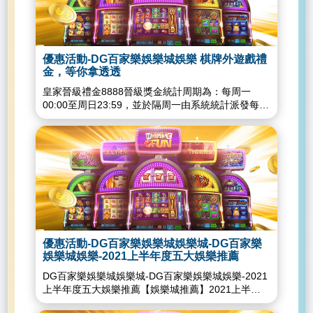
(10000+2000)*20=240000活動條件：此活動需存款
以大發網非常注重這部分，主要還是真的太多因為資
10000以上即有申請資格在【存款後未投注前】洽客
料外洩結果被抓的例子了。客服這類涉及金錢的線上
服申請即可享有優惠，若是存款後未洽客服申請且投
博弈平台，擁有可靠、效率及熱忱服務的24小時客服
注，視為自動放棄申請資格金額不可累計，均以單筆
是非常重要的。對我們而言客服的服務態度不只影響
存款計算優惠此活動該筆存款，不可同時與其他優惠
大家的遊戲體驗，更代表著這間娛樂城的公信力，各
優惠活動-DG百家樂娛樂城娛樂 棋牌外遊戲禮
共享注意事項：若發現有套利客戶不誠實獲取盈利之
行各業都有各自的門面，看來娛樂城不只要遊戲網站
金，等你拿透透
行為，將取消其優惠資格並扣除盈利和本金。包含對
做得精美，優質的客服團隊也代表著這間娛樂城的形
皇家晉級禮金8888晉級獎金統計周期為：每周一
沖、單邊投注、翻倍投注等違規投注行為無風險投注
象。所以我們建議大家開始在一間娛樂城投注前，也
00:00至周日23:59，並於隔周一由系統統計派發每周
不計算流水，包含百家、真人、輪盤，同時下注(莊
會先去試探的問客服一些基本問題，從客服回覆的態
一系統將會自動統計玩家有效投註額及星級情況，晉
+閒)、(黑+紅)、(單+雙)、(大+小)，任何取消注單賽
度及效率來判斷這間娛樂城的優劣，雖然這樣是有點
級獎金將於18:00前添加到賬，晉級獎金可隨時申請
事或局數不開存款後超過30分鐘未申請以及存款後未
偏頗的方式啦！不過一間公司若有好的管理方式，客
提款，也可以選擇繼續投注遊戲。若是當周已達成條
找客服申請且進行投注，都列為該筆存款放棄申請資
服團隊絕對會嚴加訓練的！金流出款速度這幾年玩了
件，下周流水須達到一半的條件方能保級，如果未達
格此優惠活動不得與其他活動同時享有同一帳戶/家
10幾間娛樂城下來，真的看到了太多利用娛樂城詐騙
成一半流水條件，將會下降一星級，例如:A會員在這
庭/戶籍地址/信箱/電話號碼/付款帳號（借記卡、信用
的例子了！幸運的贏了高額的彩金，結果被以帳號/
周單廳流水300萬，可晉升成3星會員，則下周須達
卡帳號等）/IP位置/共享電腦/網路環境僅能一個帳號
下注異常為由拒絕出款，甚至直接封鎖新手玩家們的
成單廳流水100萬，方可維持3星級，若低於100萬，
享受彩票遊戲之投注不予計算優惠流水量娛樂城娛樂
帳號，這下除了空歡喜一場之外，還要受一肚子的
將會掉至2星級....依此類推同一會員同一周只享受能
城保有在無任何通知下，臨時更改、取消所有優惠之
氣，可以說是得不償失！為了避免這樣的情況，選擇
一次晉級獎金，如客戶最高升級6星級，可享受6星級
權利網絡博彩台灣難生存媒體付錢給這家引用其體彩
金流出款速度不拖拉，並且有高度信譽的娛樂城就是
對應獎金，不能同時享受5星級對應獎金。如果通過
賠率DG百家樂娛樂城娛樂城...
非常重要的了！相信新手玩家們也不想當冤大頭對
優惠活動-DG百家樂娛樂城娛樂城-DG百家樂
調查，根據娛樂城的判斷，如玩家（們）合謀濫用我
吧！怎麼選擇安全的娛樂城?網路上這麼多家娛樂城
娛樂城娛樂-2021上半年度五大娛樂推薦
們的獎勵，娛樂城保留取消該玩家獲得促銷獎勵的權
在競爭，想要搏取新手玩家們好的第一印象，當然就
DG百家樂娛樂城娛樂城-DG百家樂娛樂城娛樂-2021
利，並追討不當方式產生之盈利金。會員參加任何優
是要祭出各種優惠活動來搶新手玩家們了！根據我們
上半年度五大娛樂推薦【娛樂城推薦】2021上半年
惠活動則被視為認同遵守娛樂城所定的規則以及有關
這幾年看下來，娛樂城的優惠活動大概就那幾種：註
度五大娛樂城評價這次要跟大家分享的是我心目中的
規定並願意受其約束。為了避免對文字的理解差異，
冊金、儲值金、返水活動。能夠吸引新手玩家們加入