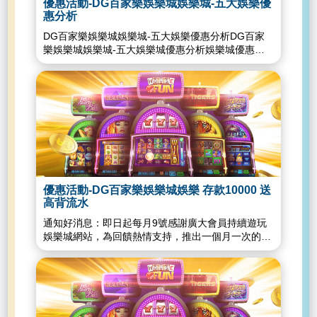
優惠活動-DG百家樂娛樂城娛樂城-五大娛樂優
惠分析
DG百家樂娛樂城娛樂城-五大娛樂優惠分析DG百家
樂娛樂城娛樂城-五大娛樂城優惠分析娛樂城優惠進
行評價的幾個要素，對於娛樂城評比的條件大約分成
以上五類，接下來就來跟新手玩家們談談為什麼以上
條件是評選娛樂城優惠的主軸。1.娛樂城優惠活動2.
安全性3.遊戲種類4.客服5.金流出款速度優惠遊戲種
類對遊戲種類的要求就是一定要多！尤其是那種代理
多家遊戲品牌的娛樂城，可以讓我們在同一個網站就
玩到想要的遊戲，那絕對會是大家的第一選擇。娛樂
城中最基本要有的遊戲種類可以分為五種，1.捕魚王
2.真人百家樂3.電子遊戲4.體育球版5.北京賽車&賓果
以上五種遊戲是公認「完整」的娛樂城優惠內一定要
優惠活動-DG百家樂娛樂城娛樂 存款10000 送
有的遊戲！那些最基本的遊戲品牌，比如新手玩家們
高背流水
熟知的歐博、沙龍還有RTG電子等等，都有許多經典
通知好消息：即日起每月9號感謝廣大會員持續遊玩
遊戲，是遊玩娛樂城不可或缺的遊戲廠牌，會讓大發
娛樂城網站，為回饋熱情支持，推出一個月一次的會
網認可的娛樂城也一定要代理這幾家的遊戲。另外如
員活動會員日的每筆存款都可申請儲值回饋金，使用
果有免費影城跟線上賽事直播就更加分了！安全性網
指定收款帳戶入款，回饋金更高達20%呢！限時優惠
路博弈畢竟還是存在著風險，所以謹慎的挑選安全的
快來領取唷~~~~~活動內容：存款10000以上送
娛樂城，是我們玩線上娛樂城的首要條件。安全性囊
20%，20倍流水.舉例：存款金額10000，返利
括許多部分，例如儲值管道是否有保障，以及對於新
20%，優惠金2000，流水量為:
手玩家們的資料控管，保障新手玩家們的隱私，之所