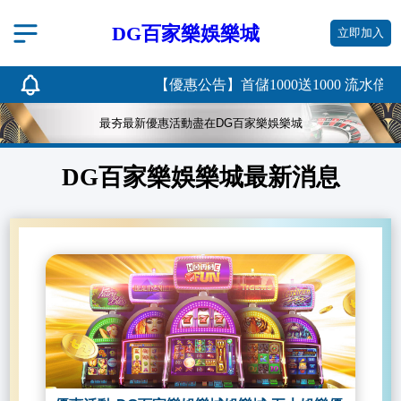
DG百家樂娛樂城
立即加入
【優惠公告】首儲1000送1000 流水倍率20
最夯最新優惠活動盡在DG百家樂娛樂城
DG百家樂娛樂城最新消息