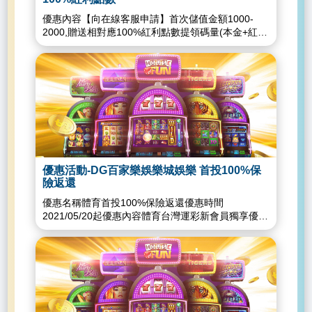
家A在活動中獲得第三、第八、第十，共三個名次，
驗，更代表著這間娛樂城的公信力，各行各業都有各
優惠內容【向在線客服申請】首次儲值金額1000-
玩家A在活動結束後將會獲得三個名次的獎金。排名
自的門面，看來娛樂城不只要遊戲網站做得精美，優
2000,贈送相對應100%紅利點數提領碼量(本金+紅
獎金134,400225,800321,5004-58,6006-
質的客服團隊也代表著這間娛樂城的形象。所以在我
利)x12倍，達成後即可出款例如:(1000+1000)x12倍
106,45011-203,22521-5086051-100430101-
開始在一間娛樂城投注前，也會先去試探的問客服一
=24000碼量規則和條件1·限首次儲值完畢，並且儲
200215優惠規則1.一旦玩家符合排行榜資格，在活
些基本問題，從客服回覆的態度及效率來判斷這間娛
值完畢後帳號内點數無使用紀錄。2.如尚未向客服告
動期間所有的有效投注金額都會列入積分計算中。積
樂城的優劣，雖然這樣是有點偏頗的方式啦！不過我
知申請首儲優惠，且使用過點數，將視為放棄此優
分計算為四捨五入到小數點後第二位。遊戲內設有積
認為一間公司若有好的管理方式，客服團隊絕對會嚴
惠。3.儲值完畢告知客服要領取優惠，審核無誤將派
分排行榜供玩家查詢。排行榜僅計算，符合排行榜資
加訓練的！娛樂城註冊金流出款速度這幾年玩了10幾
發娛樂城體驗金至您的遊戲帳戶中。注意事項1·優惠
格之有完成的回合數。2.遊戲內設有積分排行榜供玩
間娛樂城下來，真的看到了太多利用娛樂城詐騙的例
活動長期有效且實施中，如有另行更改將公告通知。
家查詢。系統會自動更新排行榜。3.獎金將於
子了！幸運的贏了高額的彩金，結果被以帳號/下注
2.同_帳戶/姓名/銀行帳戶、卡號/電話號碼/IP地址/共
2021/06/14中午12:00前派發至會員帳號，獎金10倍
異常為由拒絕出款，甚至直接封鎖玩家的帳號，這下
享網路環境，資料相同會員僅限領取優惠一次。3.如
流水即可提款。4.參與此優惠而造成的任何爭議或異
除了空歡喜一場之外，還要受一肚子的氣，可以說是
發現會員有套利行為,娛樂城將保有無可爭議之權
議，通博保留此活動的最終解釋權。5.為保證優惠活
得不償失！為了避免這樣的情況，選擇金流出款速度
優惠活動-DG百家樂娛樂城娛樂 首投100%保
利，對投注及不誠實方式獲取盈利，將取消其優惠資
動的正常進行，任何形式的非正規投注，非正規存提
不拖拉，並且有高度信譽的現金版娛樂城就是非常重
險返還
格並扣除盈利或本金。包含異常單邊投注、翻倍投
款，及申請資料的姓名/電話/信箱/銀行帳戶/IP須為真
要的了！相信誰也不想當冤大頭對吧！娛樂城出金怎
優惠名稱體育首投100%保險返還優惠時間
注、多平台相互對押、同平台雙邊對押、彩票類遊戲
實且唯一，如有發現虛假資料將取消優惠及盈利。6.
麼選擇安全的娛樂城?網路上這麼多家娛樂城在競
2021/05/20起優惠內容體育台灣運彩新會員獨享優
同期下注9、10碼，冒用他人資料重複索取優惠點
本優惠獎金僅適用於娛樂性玩家，不得假借他人身份
爭，想要搏取玩家好的第一印象，當然就是要祭出各
惠，首次投注將受到保障，我們提供100%本金保險
數，等違規投注行為。4.娛樂城對於此優惠內容保留
申請，任何團隊或個人以無風險投注進行套利行為本
種優惠活動來搶會員了！根據我這幾年看下來，娛樂
返還，讓您在零風險狀態感受下注樂趣。現在就勇敢
最終解釋權,&彩票及棋牌遊戲之投注不予計算優惠流
公司有權沒收獎金及盈利並凍結帳戶。7.對於投注內
城的優惠活動大概就那幾種：註冊金、儲值金、返水
踏出第一步，來玩體育，力保不失，贏得豐富獎金。
水量5.此優惠不得與其他優惠一併申請。6·領取完優
容異常或疑似對押套利之投注模式，本公司有權要求
活動。能夠吸引會員加入的娛樂城優惠都離不開這幾
最低負盈利金額返還比例返還上限1000100%1000活
惠，當帳號內點數遊玩到低於10點時，則取消優惠限
會員證明其身分，包含提供證明文件、驗證身份等。
項要素。不過之前我還有看過比較特別的活動，例如
動流程1.註冊成為會員2.投注當天存款(且不申請存款
制出款碼量。贏得彩票高招博彩收入同比大增492%
若無法證明為本人，本公司將終止會員服務、凍結資
輪盤抽獎、每日登入，還有填問卷抽儲值回饋金的活
加贈優惠)後下注第一張體育注單，僅限下注【籃
我們都是靠這撐過贏得娛樂城別說這些優惠還不夠！
金及永久封號。 DG百家樂娛樂城娛樂城-獲准開業
動，比起長期供應的優惠，期間限定的活動真的更加
球】或【美棒】的【全場讓球】玩法。3.該注單結果
想賺快錢不容易，這邊教你這幾招娛樂城登入送好禮
通過了！美國玩家準備拜訪新賭場度假村DG百家樂