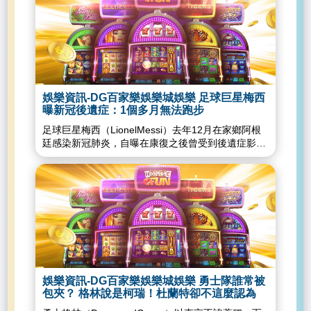
此也被球迷冠上「勇士王朝」的美名。勇士隊內總計
軍的新星讚不絕口：「泰坦是一個非常積極的得分好
有123場總冠軍賽出場次數，塞爾提克則是全員掛
手，他在解讀比賽和防守的功力也都明顯進步，尤其
0，懸殊的差距也被分析師提出來對比，認為塞爾提
是在關鍵的比賽中，他總能打出精采好球，絕對會成
克在總冠軍賽的舞台上經驗不足，可能會是一大隱
為我們系列賽中的大問題。」柯瑞對《舊金山紀事》
憂。柯瑞則提到：「這將會是一場精采的對決，他們
記者C.J.Holmes說道：「還有布朗，他已經多次展現
有非常高水平的球員，也有經驗豐富的老將和活力十
了菁英級別的得分能力，如果找到手感，他甚至能輕
足的新血，陣容齊全，而且還在季後賽上證明了自
鬆宰制整場比賽，所以我們必須不斷地對他們兩人施
己，所以我很期待接下來的比賽，也很尊重塞爾提克
娛樂資訊-DG百家樂娛樂城娛樂 足球巨星梅西
壓，給他們製造困難。」而在第二輪負責防守莫蘭特
這支球隊，但我有信心能贏！」勇士教頭柯爾則特別
曝新冠後遺症：1個多月無法跑步
（JaMorant），西區決賽盯防東契奇
叮嚀：「泰坦（JaysonTatum）是聯盟最好的球員之
足球巨星梅西（LionelMessi）去年12月在家鄉阿根
（LukaDoncic）的威金斯將在總冠軍賽面對更嚴峻
一，他同時具備技術、體型和速度，能用非常多方式
廷感染新冠肺炎，自曝在康復之後曾受到後遺症影
的考驗。即將防守兩位頂尖得分手的威金斯說：「我
去擊潰防守球員，我們需要為此做好準備。」相關博
響。梅西本周告訴阿根廷媒體TyCSports說：「其實
喜歡接受挑戰，泰坦和布朗，波士頓最強的兩個球
彩論壇:一樂娛樂城fun1.cc-DG百家樂娛樂城娛樂城-
這個病給我的傷害很大，我的症狀和大多數人一樣，
員，我很期待我們之間的對決。」泰坦本季場均26.9
FB粉絲專頁-影片*/--立即真錢遊戲--/*影片教學-手機:
頻繁咳嗽、喉嚨痠痛、發燒，但它給我留下後遺症，
分排名聯盟第7，布朗場均23.6分排名聯盟第13，塞
免費領取-首存1,000送1,000--123-1766.ws情色裸聊
特別是肺部受到很多影響，讓我不能訓練。」根據梅
爾提克也是今年全NBA中，唯一同時擁有2名場均得
其他人都在看:【1766.ws】一起聊聊高端老司機!全
西描述，因為肺部受損，他康復之後的1個半月幾乎
分超過23分球員的球隊，因此對於勇士來說，如何限
新上線囉!【1766.ws】註冊儲值完整教學老司機!”台
無法跑步。他在1月23日回歸球場（法甲巴黎聖日爾
制泰坦和布朗的發揮，將成為影響系列賽走向的關
灣博彩玩家交流專區●現金版跟信用版很多要怎麼選
曼），「我本來想說假期結束了，我要打起精神開始
鍵。相關博彩論壇:一樂娛樂城fun1.cc-DG百家樂娛
擇才好?●為什麼賭場對百家樂又愛又怕？●為什麼賭
新的一年，結果我染上了COVID-19。」梅西打過3劑
樂城娛樂城-FB粉絲專頁-影片*/--立即真錢遊戲--/*影
場對百家樂又愛又怕？●如何選擇優質線上娛樂城?通
疫苗，染病之後症狀很快緩解，他為此錯過3場比賽
片教學-手機:免費領取-首存1,000送1,000--123-
博娛樂城HOYA娛樂城眾發娛樂城贏家娛樂城DG百家
（法甲2場）。梅西認為是急著回歸才讓後遺症惡
1766.ws情色裸聊其他人都在看:【1766.ws】一起聊
樂娛樂城娛樂城金合發娛樂城博馬娛樂城九州娛樂城
娛樂資訊-DG百家樂娛樂城娛樂 勇士隊誰常被
化，「我應該要晚一點回來，但我忍不住，我很想要
聊高端老司機!全新上線囉!【1766.ws】註冊儲值完
THA-九州娛樂LEO-九州娛樂i88娛樂城通博娛樂城娛
包夾？ 格林說是柯瑞！杜蘭特卻不這麼認為
跑步和訓練，結果情況變得更糟。」阿根廷至今累積
整教學老司機!”台灣博彩玩家交流專區●現金版跟信用
樂城-AV影城現金版娛樂城出款娛樂城 相關品牌介紹: