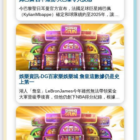
繼1994年邦茲（BarryBonds）後，隊史第一人，有
樂城HOYA娛樂城眾發娛樂城贏家娛樂城DG百家樂娛
出款娛樂城 相關品牌介紹:參閱《你不可不知的娛樂
今巴黎聖日耳曼官方宣布，法國足球巨星姆巴佩
趣的是，佩德森透露，其實賽前才與邦茲聊打擊，讓
樂城娛樂城金合發娛樂城博馬娛樂城九州娛樂城
城的專業名詞》，拉近你與娛樂城的距離！雪梨X 簡
（KylianMbappe）確定和球隊續約至2025年，讓大
他今天上場後對於來球都能保持專注，「人生中最棒
THA-九州娛樂LEO-九州娛樂i88娛樂城通博娛樂城娛
丹 DG百家樂娛樂城娛樂城...
巴黎與皇馬之爭正式落幕。自阿根廷球星梅西
的一次關於打擊的談話。」相關博彩論壇:一樂娛樂
樂城-AV影城現金版娛樂城出款娛樂城 相關品牌介紹:
（LionelMessi）8月轉會大巴黎後，姆巴佩的交易傳
城fun1.cc-DG百家樂娛樂城娛樂城-FB粉絲專頁-影片
參閱《你不可不知的娛樂城的專業名詞》，拉近你與
聞鬧得沸沸揚揚。今夏，西班牙甲級聯賽豪門皇家馬
*/--立即真錢遊戲--/*影片教學-手機:免費領取-首存
娛樂城的距離！雪梨X 簡丹 DG百家樂娛樂城娛樂
德里原已備好1.8億歐元要出手網羅這位法國前鋒，
1,000送1,000--123-1766.ws情色裸聊其他人都在看:
城...
但大巴黎就是不放人。「很高興我和大巴黎續約，也
【1766.ws】一起聊聊高端老司機!全新上線囉!
很高興能繼續在法國踢球，這是我出生、成長和萌芽
【1766.ws】註冊儲值完整教學老司機!”台灣博彩玩
的國家。我相信在這裡可以持續進步。」這位23歲球
家交流專區●現金版跟信用版很多要怎麼選擇才好?●
星說道。2017年賽季結束後，大巴黎以先租後買斷
為什麼賭場對百家樂又愛又怕？●為什麼賭場對百家
方式，先租借姆巴佩1年，2018年夏天買斷合約後再
樂又愛又怕？●如何選擇優質線上娛樂城?通博娛樂城
簽約5年合約，買斷費用最高達1.8億歐元（1.45億加
HOYA娛樂城眾發娛樂城贏家娛樂城DG百家樂娛樂城
娛樂資訊-DG百家樂娛樂城 詹皇這數據仍是史
3500萬歐元浮動條款），僅次於內馬爾（Neymar）
娛樂城金合發娛樂城博馬娛樂城九州娛樂城THA-九
上第一
的2.22億歐元排在世界足壇歷史上第2高。也因此，
州娛樂LEO-九州娛樂i88娛樂城通博娛樂城娛樂城-
湖人「詹皇」LeBronJames今年雖然無法帶領紫金
續約消息釋出更觸怒了西甲，稱大巴黎對姆巴佩的新
AV影城現金版娛樂城出款娛樂城 相關品牌介紹:參閱
大軍晉級季後賽，但他仍創下NBA得分紀錄，根據美
報價將損害歐冠的經濟穩定性。「像大巴黎這種俱樂
《你不可不知的娛樂城的專業名詞》，拉近你與娛樂
國媒體統計，他是NBA歷史上第一位，賽季場均得分
部很令人反感，他們在前幾季累積虧損超過7億歐
城的距離！雪梨X 簡丹 DG百家樂娛樂城娛樂城...
超過30分的球員中，命中率最高，其他任何球員沒有
元、上賽季又歸損超過2.2億歐元後，本季還有6.5億
打出過超過58%的兩分球命中率，就連「籃球大帝」
的工資上繳。應該關閉這項協議的。」而西甲也將對
MichaelJordan都沒法做到。2022賽季，
歐足聯、法國行政機關和財政局提出訴訟，以捍衛歐
LeBronJames場均上場37.2分鐘，得到30.3分8.2籃
洲足球的經濟生態系統和可持續性。相關博彩論壇:
板6.2助攻1.3抄截1.1火鍋，投籃命中率52.4%，三分
一樂娛樂城fun1.cc-DG百家樂娛樂城娛樂城-FB粉絲
命中率35.9%，罰球命中率75.6%。湖人隊已經換了
專頁-影片*/--立即真錢遊戲--/*影片教學-手機:免費領