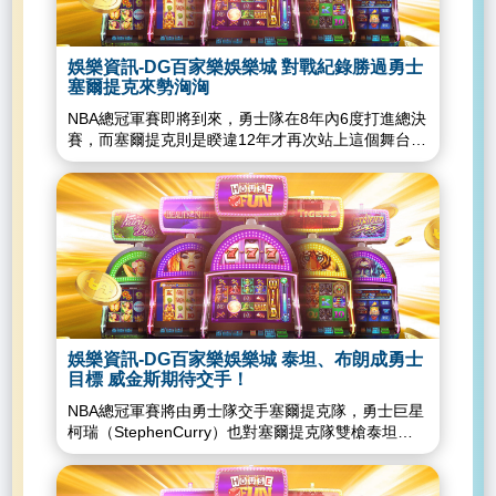
新主帥，就是前公鹿隊助教Ham，LeBronJames甚
取-首存1,000送1,000--123-1766.ws情色裸聊其他人
至也主動恭喜道賀，未來湖人隊走向如何？相信不少
都在看:【1766.ws】一起聊聊高端老司機!全新上線
人都很期待。相關博彩論壇:一樂娛樂城fun1.cc-DG
囉!【1766.ws】註冊儲值完整教學老司機!”台灣博彩
娛樂資訊-DG百家樂娛樂城 對戰紀錄勝過勇士
百家樂娛樂城娛樂城-FB粉絲專頁-影片*/--立即真錢
玩家交流專區●現金版跟信用版很多要怎麼選擇才好?
塞爾提克來勢洶洶
遊戲--/*影片教學-手機:免費領取-首存1,000送1,000-
●為什麼賭場對百家樂又愛又怕？●為什麼賭場對百家
NBA總冠軍賽即將到來，勇士隊在8年內6度打進總決
-123-1766.ws情色裸聊其他人都在看:【1766.ws】
樂又愛又怕？●如何選擇優質線上娛樂城?通博娛樂城
賽，而塞爾提克則是睽違12年才再次站上這個舞台，
一起聊聊高端老司機!全新上線囉!【1766.ws】註冊
HOYA娛樂城眾發娛樂城贏家娛樂城DG百家樂娛樂城
因此很多人預測勇士將會取得這個系列賽的最終勝
儲值完整教學老司機!”台灣博彩玩家交流專區●現金版
娛樂城金合發娛樂城博馬娛樂城九州娛樂城THA-九
利，但NBA分析師KevinO'Connor卻提出了一個驚人
跟信用版很多要怎麼選擇才好?●為什麼賭場對百家樂
州娛樂LEO-九州娛樂i88娛樂城通博娛樂城娛樂城-
的數據，證明這次對決將是史詩級的大戰！NBA分析
又愛又怕？●為什麼賭場對百家樂又愛又怕？●如何選
AV影城現金版娛樂城出款娛樂城 相關品牌介紹:參閱
師KevinO'Connor認為，塞爾提克隊會比想像中的更
擇優質線上娛樂城?通博娛樂城HOYA娛樂城眾發娛
《你不可不知的娛樂城的專業名詞》，拉近你與娛樂
難纏，並舉出數據證明，在2014年勇士開啟「勇士
樂城贏家娛樂城DG百家樂娛樂城娛樂城金合發娛樂
城的距離！雪梨X 簡丹 DG百家樂娛樂城娛樂城...
王朝」後，8年內6度打進總冠軍賽，這段期間大部分
城博馬娛樂城九州娛樂城THA-九州娛樂LEO-九州娛
NBA球隊都不是勇士的對手，除了塞爾提克，綠衫軍
樂i88娛樂城通博娛樂城娛樂城-AV影城現金版娛樂城
在8年內對戰金州軍團共16場比賽，取得了9勝7敗的
出款娛樂城 相關品牌介紹:參閱《你不可不知的娛樂
成績，是全聯盟唯一在跟勇士的對戰紀錄中取得優勢
城的專業名詞》，拉近你與娛樂城的距離！雪梨X 簡
的球隊，足以證明塞爾提克與勇士有一戰的本錢。勇
丹 DG百家樂娛樂城娛樂城...
娛樂資訊-DG百家樂娛樂城 泰坦、布朗成勇士
士在2014年之後，6度打入總冠軍賽，3次奪下冠軍
目標 威金斯期待交手！
金盃，其中元老柯瑞（StephenCurry）、湯普森
NBA總冠軍賽將由勇士隊交手塞爾提克隊，勇士巨星
（KlayThompson）跟格林（DraymondGreen）三
柯瑞（StephenCurry）也對塞爾提克隊雙槍泰坦
人至今也都待在勇士，期間隊上前鋒人選歷經巴恩斯
（JaysonTatum）和布朗（JaylenBrown）做足功
（HarrisonBarnes）、杜蘭特（KevinDurant）到現
課，威金斯（AndrewWiggins）更是直言：「迫不及
在的威金斯（AndrewWiggins），都是一時之選，因
待與兩人交手。」柯瑞沒有輕視任何對手，更對綠衫