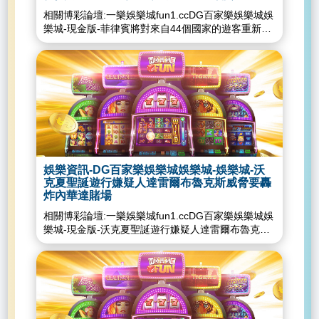
70.5%。在過去50年間，能在5場比賽中繳出至少20
【1766.ws】註冊儲值完整教學老司機!”台灣博彩玩
相關博彩論壇:一樂娛樂城fun1.ccDG百家樂娛樂城娛
分、10籃板和80%命中率的，包括J.艾倫就只有3
家交流專區●現金版跟信用版很多要怎麼選擇才好?●
樂城-現金版-菲律賓將對來自44個國家的遊客重新開
人，而另外兩人則是曾拿下3屆年度防守球員殊榮的
為什麼賭場對百家樂又愛又怕？●為什麼賭場對百家
放邊境DG百家樂娛樂城娛樂城-FB粉絲專頁-影片*/--
爵士中鋒「法國鐵塔」戈貝爾（RudyGobert），和
樂又愛又怕？●如何選擇優質線上娛樂城?通博娛樂城
立即真錢遊戲--/*影片教學-手機:免費領取-首存1,000
2007年正值巔峰期的「魔獸」豪爾德。更可怕的
HOYA娛樂城眾發娛樂城贏家娛樂城DG百家樂娛樂城
送1,000--因應菲律賓旅遊部(DOT)向新興傳染病跨部
是，近5戰J.艾倫每場都能至少15分、10籃板，且還
娛樂城金合發娛樂城博馬娛樂城九州娛樂城THA-九
會工作小組(IATF-EID)提出的請求，菲律賓將向來自
能保有超過70%的命中率，而上一位能達成此成就的
州娛樂LEO-九州娛樂i88娛樂城通博娛樂城娛樂城-
低風險國家的完全接種疫苗的遊客重新開放邊境。根
球員，就是1968年的「上古神獸」張伯倫
AV影城現金版娛樂城出款娛樂城 相關品牌介紹:參閱
據旅遊部周五公佈的消息，IATF-EID「原則上批准了
（WiltChamberlain）。相關博彩論壇:一樂娛樂城
《你不可不知的娛樂城的專業名詞》，拉近你與娛樂
來自綠色名單的國家、地區、管轄區的完全接種疫苗
fun1.cc-DG百家樂娛樂城娛樂城-FB粉絲專頁-影片*/-
城的距離！雪梨X 簡丹 DG百家樂娛樂城娛樂城...
的遊客入境」，最終批准預計將在11月底之前給出。
-立即真錢遊戲--/*影片教學-手機:免費領取-首存
目前菲律賓「綠名單」上共44個國家和地區，其中包
1,000送1,000--123-1766.ws情色裸聊其他人都在看:
括中國內地、香港、日本、印度尼西亞和日本。韓國
【1766.ws】一起聊聊高端老司機!全新上線囉!
娛樂資訊-DG百家樂娛樂城娛樂城-娛樂城-沃
傳統上是菲律賓的第一大旅游來源國，但不在名單
【1766.ws】註冊儲值完整教學老司機!”台灣博彩玩
克夏聖誕遊行嫌疑人達雷爾布魯克斯威脅要轟
上。但據菲旅遊部門透露，正在與韓國官員一項旅遊
家交流專區●現金版跟信用版很多要怎麼選擇才好?●
炸內華達賭場
泡沫進行安排。菲旅遊部長BernaRomulo-Puyat表
為什麼賭場對百家樂又愛又怕？●為什麼賭場對百家
相關博彩論壇:一樂娛樂城fun1.ccDG百家樂娛樂城娛
示，向已經完全接種了獲美國食品藥品監督管理局或
樂又愛又怕？●如何選擇優質線上娛樂城?通博娛樂城
樂城-現金版-沃克夏聖誕遊行嫌疑人達雷爾布魯克斯
世衛組織批准的疫苗的國際遊客重新開放邊，是該國
HOYA娛樂城眾發娛樂城贏家娛樂城DG百家樂娛樂城
威脅要轟炸內華達賭場DG百家樂娛樂城娛樂城-FB粉
經濟復甦的重要一步。其表示：「綠色名單上的國家
娛樂城金合發娛樂城博馬娛樂城九州娛樂城THA-九
絲專頁-影片*/--立即真錢遊戲--/*影片教學-手機:免費
或地區的大部分人口已經接種了疫苗、感染率很低。
州娛樂LEO-九州娛樂i88娛樂城通博娛樂城娛樂城-
領取-首存1,000送1,000--沃克夏聖誕遊行嫌疑人達雷
語序來自這些地方的遊客入境，將有助於我們的恢復
AV影城現金版娛樂城出款娛樂城 相關品牌介紹:參閱
爾布魯克斯被發現在許多州都有一份冗長的犯罪記
工作，包括增加遊客人數及收入等。此舉同樣有助於
《你不可不知的娛樂城的專業名詞》，拉近你與娛樂
錄。這份漫長的記錄延伸到內華達州，那裡的法庭文
提振消費者信心，從而有助於促進國內生產總值的增
城的距離！雪梨X 簡丹 DG百家樂娛樂城娛樂城...
件顯示，他曾威脅要炸毀位於斯帕克斯的金塊賭場度
長。」「我們在東盟的鄰國，比如泰國、越南或柬埔