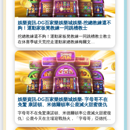
入21分落後，地主球迷在比賽尚未結束就紛紛離場，
不尊重，讓我無法接受。」相關博彩論壇:一樂娛樂
娛樂城金合發娛樂城博馬娛樂城九州娛樂城THA-九
拓荒者終場以31分差慘敗。馬刺今踢館拓荒者主場，
城fun1.cc-DG百家樂娛樂城娛樂城-FB粉絲專頁-影片
州娛樂LEO-九州娛樂i88娛樂城通博娛樂城娛樂城-
在全隊6人得分上雙、佛比斯（BrynForbes）替補上
*/--立即真錢遊戲--/*影片教學-手機:免費領取-首存
AV影城現金版娛樂城出款娛樂城 相關品牌介紹:參閱
陣貢獻陣中最高18分之下，以114：83大勝，終止拓
1,000送1,000--123-1766.ws情色裸聊其他人都在看:
《你不可不知的娛樂城的專業名詞》，拉近你與娛樂
娛樂資訊-DG百家樂娛樂城娛樂-挖總教練還不
荒者主場10連勝。拓荒者球迷不忍直視提早離場馬刺
【1766.ws】一起聊聊高端老司機!全新上線囉!
城的距離！雪梨X 簡丹 DG百家樂娛樂城娛樂城...
夠！運動家板凳教練一同跳槽教士
寫下本季首度三連勝，佛比斯替補上陣繳全隊最高18
【1766.ws】註冊儲值完整教學老司機!”台灣博彩玩
挖總教練還不夠！運動家板凳教練一同跳槽教士教士
分、麥德莫（DougMcDermott）貢獻先發群最高的
家交流專區●現金版跟信用版很多要怎麼選擇才好?●
在休賽季破天荒挖走運動家總教練梅爾文
16分、穆雷（DejounteMurray）15分、13助攻「雙
為什麼賭場對百家樂又愛又怕？●為什麼賭場對百家
（BobMelvin），現在他過往的左右手、運動家板凳
十」演出。拓荒者方面，麥考倫（C.J.McCollum）
樂又愛又怕？●如何選擇優質線上娛樂城?通博娛樂城
教練克利斯坦森（RyanChristenson）也要追隨腳
與N.鮑威爾（NormanPowell）各進帳16分、麥雷莫
HOYA娛樂城眾發娛樂城贏家娛樂城DG百家樂娛樂城
步，轉戰聖地牙哥。教士本季無緣挺進季後賽，總教
（BenMcLemore）板凳出發拿下11分。相關博彩論
娛樂城金合發娛樂城博馬娛樂城九州娛樂城THA-九
練丁勒（JayceTingler）火速遭到開除，球團直接挖
壇:一樂娛樂城fun1.cc-DG百家樂娛樂城娛樂城-FB粉
州娛樂LEO-九州娛樂i88娛樂城通博娛樂城娛樂城-
角運動家總教練梅爾文，跟他簽下3年合約，教練團
絲專頁-影片*/--立即真錢遊戲--/*影片教學-手機:免費
AV影城現金版娛樂城出款娛樂城 相關品牌介紹:參閱
也將重新改組。亟欲紓解團隊薪資的運動家，休賽季
領取-首存1,000送1,000--123-1766.ws情色裸聊其他
《你不可不知的娛樂城的專業名詞》，拉近你與娛樂
不僅失去執掌球隊長達11年的總教練梅爾文
人都在看:【1766.ws】一起聊聊高端老司機!全新上
城的距離！雪梨X 簡丹 DG百家樂娛樂城娛樂城...
（BobMelvin），根據大聯盟記者海曼
線囉!【1766.ws】註冊儲值完整教學老司機!”台灣博
（JonHeyman）爆料，他們也將拍賣陣中王牌巴西
彩玩家交流專區●現金版跟信用版很多要怎麼選擇才
特（ChrisBassitt），以及蒙塔斯
好?●為什麼賭場對百家樂又愛又怕？●為什麼賭場對
娛樂資訊-DG百家樂娛樂城娛樂- 字母哥不在
（FrankieMontas）、馬奈亞（SeanManaea）等主
百家樂又愛又怕？●如何選擇優質線上娛樂城?通博娛
免驚 康諾頓、米德爾頓率公鹿滅火甜蜜復仇
力先發。在早前的訪問中，總管佛斯特
樂城HOYA娛樂城眾發娛樂城贏家娛樂城DG百家樂娛
字母哥不在免驚康諾頓、米德爾頓率公鹿滅火甜蜜復
（DavidForst）就曾打算在新賽季降低球隊薪資，並
樂城娛樂城金合發娛樂城博馬娛樂城九州娛樂城
仇〕公鹿今天在主場迎戰熱火，「字母哥」亞德托昆
表示目前仍在討論，還沒有明確的方向。上季全隊團
THA-九州娛樂LEO-九州娛樂i88娛樂城通博娛樂城娛
波（GiannisAntetokounmpo）因傷缺陣，不過康諾
隊薪資高達9090萬美元，比過往賽季多了將近3倍支
樂城-AV影城現金版娛樂城出款娛樂城 相關品牌介紹:
頓（PatConnaughton）和米德爾頓