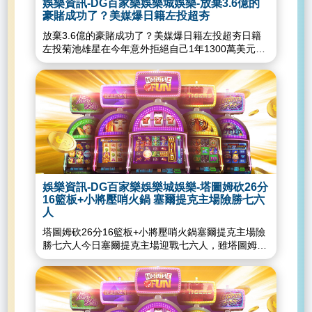
娛樂資訊-DG百家樂娛樂城娛樂-放棄3.6億的
豪賭成功了？美媒爆日籍左投超夯
放棄3.6億的豪賭成功了？美媒爆日籍左投超夯日籍
左投菊池雄星在今年意外拒絕自己1年1300萬美元的
合約選擇成為自由球員，而根據大聯盟資深記者海曼
（JonHeyman）透露，菊池雄星目前在市場上已獲
得3年合約報價。2019年菊池雄星與水手簽下的合約
是一張「3+1」且帶有兩種選擇權的合約，在前3年
結束後，水手能選擇執行4年6600萬美元合約，若不
執行菊池雄星也還有1300萬美元的球員選擇權，但
最終菊池雄星在未獲4年約後，連帶放棄自己的1年合
約，決定投身自由市場。外媒推測，菊池雄星選擇自
由的舉動，為的就是獲得一張複數年合約，根據多個
知名大聯盟記者透露，藍鳥、大都會都對他有著顯著
娛樂資訊-DG百家樂娛樂城娛樂-塔圖姆砍26分
的興趣，而藍鳥是目前的領先者。大聯盟記者海曼指
16籃板+小將壓哨火鍋 塞爾提克主場險勝七六
出菊池雄星獲得了3年的合約報價，同時目前投手的
人
市場仍相當強大。此外，海曼也提到菊池雄星在繳出
塔圖姆砍26分16籃板+小將壓哨火鍋塞爾提克主場險
一個明星級的上半季後下半季陷入掙扎，但最終卻選
勝七六人今日塞爾提克主場迎戰七六人，雖塔圖姆
擇投身自由市場，普遍被認為是一場賭博。
（JaysonTatum）攻下26分及生涯最多16籃板的亮
《MLBTR》也指出，菊池雄星的身價不好估計，他
眼數據，但雙方打得膠著，塞爾提克最後靠著R.威廉
在宰制日職8年後來到大聯盟，第一季在水手的防禦
斯（RobertWilliams）的阻攻粉碎七六人的壓哨希
率高達5.46，有著44%的滾地球率與16.1%的三振
望，終場以88：87險勝。首節前段塞爾提克節奏掌
率，到2020縮水賽季，他的防禦率降到5.17，而三
握不錯，打出16：4的攻勢，然而隨後就輪到七六人