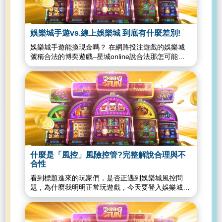
可玩娛樂城也不要玩信用版的原因。1.信用版週結:贏
會被打亂，這時就必須要換房間，如果真的忽略的
要衝，輸也要衝？一個禮拜結一次帳的這個規定可以
話，那你就會待在亂路的地方輸死。線上百家樂技巧
說是信用版間不成文的鐵規，當然有的人可能彼此配
二：打百家時不要投注「和」在百家樂的基本玩法中
合的很久，變成兩週結一次也有可能，但是絕大多數
會員可以任意抉擇要投「莊、閒、和」哪一種結果，
娛樂城手遊vs.線上娛樂城 到底有什麼差別!
的配合方式都是以一個禮拜為基準。一個禮拜七天說
根據大數據、期望值的算計結果，莊的賭場優勢大概
娛樂城手遊能換現金嗎？ 在網路投注遊戲的娛樂城
長不長說短不短，但是已經在賭客內心埋下了一個心
是1.06%、閒的賭場優勢大概是1.24%。代表我們每
號稱合法的博奕遊戲–星城online說合法那怎可能可
理壓力的種子。隨著時間越來越接近禮拜天，這個種
下注100元，玩家將會各別損失1.06元(莊)或1.24元
以換現金！以往街道上公車身、計程車上都貼滿了廣
子就會萌芽的越大，因為時間越接近，輸的人就會想
(閒)的水錢。上面只有講到莊與閒的賭場優勢，那你
告連電視廣告時不時也會看到星城online廣告這麼大
凹回來，贏的人可能就會想越贏越多，但是你說有沒
八成會好奇：那如果投注和的賭場優勢呢？答案是：
一家合法的公司，當然是不會幹這種違法的事情啦！
有那種贏錢的人就開始守綠不下注？答案是:有。但
和的賭場優勢大概是14.4%。這個機率表示，會員平
思來想去，若真不能夠換現金，那這麼多玩家腦子是
是這樣的人少之又少。大多數人都抱持著贏要衝，輸
均下注100元就會損失14.4元！這是差距非常大、風
進水嗎？其實盈利是這樣來的，大家應該都聽過
也要衝的道理。至於結局就是原本贏的到後面變輸
險非常高的投注方式，因此可以的話請盡可能不要投
8591寶物交易網吧，網頁隨便一搜，星城幣商(星城
的。而原本輸的就是越輸越多，就算你覺得你比較克
注「和」。 好贏的百家樂破解：打百家時不要投注
online虛擬點數)或是在星城online上在聊天頻道喊買
制，抱持著贏要縮，輸要衝的想法，那長期下來也只
和，就跟去海邊玩時不要喝海水一樣，都是在講屁
幣，賣幣的玩家！裡面充斥著詐騙或是星城online公
是贏少輸多，並沒有真正的賺錢。2.信用版極低的單
話，網路上的文章都在教怎麼投注莊閒會贏、怎麼配
司自己安插的幣商，可以說自己產幣自己當星城幣
注額度、單場額度會說單注、單場的額度低是指跟信
注會贏。他們百家樂教學在那邊教不要下和，真的是
商！這跟自己印鈔票自己賣有什麼不同？那言歸正傳
用版每日可下的額度做的對比，而一般開版的會員額
一點毛用都沒有。線上百家樂技巧三：想賺錢-賭
什麼是「風控」風險控管?完整解說合理與不
了？星城星城online能換現金嗎？能！你擁有買賣星
度至少都有2萬，因此我們以一日兩萬的額度去看他
『莊』就對了.根據前面講述的技巧2，我們可以發現
合性
幣的自由！這不就是娛樂城換現金的最好例子！線上
單注、場的額度，可以看到單注最高是2000單場最
在打百家時下注「莊」是最划算的選擇，因為莊的賭
看到標題進來的玩家們，是否正遇到娛樂城風控問
娛樂城能換現金嗎？當然娛樂城就是打著，現金火速
高4000，因此單注每次下到緊繃的話，每天最多可
場優勢是三種玩法中最低的，早期有人針對百家樂玩
題，為什麼我明明正常玩遊戲，今天要登入娛樂城帳
到帳的標語在吸引會員，線上娛樂城能不能換現金？
以下到10場，而單場緊繃就是下到5場，這會造成兩
法進行機率的數據分析，發現在長期投注的操作下，
戶卻無法登入，詢問娛樂城客服卻回答我被風險控管
答案是可以，但是娛樂城的規則就相對的多，有的娛
個對賭客不利的狀況。下的場數多最直接影響的就是
莊贏的機率已經超過一半50%。但是百家樂的系統商
部門鎖帳號?!這篇就讓好贏娛樂城小編告訴你什麼是
樂城必須要達到儲值金額幾倍的流水，才會給你換現
水錢被吃的多，第二個也是最容易造成賭客輸錢的原
也不是白痴，就是因為投注莊的贏率比較高，因此打
「風控」風險控管?完整解說合理與不合性假如你都
金。那相對的有沒有遇到娛樂城不能換現金的狀況！
因就是下的多輸的更多，為什麼容易輸呢？因為下注
百家時下莊且贏錢的話，就會被扣5%的水錢。好贏