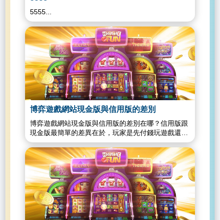
情況會是4這張牌放比較多，因為對大多數百家的玩
樂技巧的玩家，別人下注時你不一定會跟注，不過還
詐騙手法可說是越來越多，像要避免就必須要皮繃緊
5555...
家而言，除了用4這張牌增加在牌組裡比較不容易發
是難免會在心中想一下下注結果，看到別人輸錢，你
一點，以免上當被騙！線上娛樂唯一選擇好贏娛樂城
現外，還有一個心理因素。在心理學上多數業餘玩家
開心了這叫僥倖心理；看到別人贏錢了，投注項目還
沒有在幫代操的唷! ...
還是喜歡壓閒多過壓莊的，因為玩家的本能反應就是
跟你心中模擬的是一樣的，你會心有不甘。別小看這
想和身為莊家的賭場對抗，以及壓注閒家勝利時不用
些細微的情緒變化，常此以往你便不再能保持冷靜，
被抽5%的水。 看到這邊或許你會想說，那百家樂破
進而影響分析決策的能力。 百家樂看路7大秘訣第四
解就是把把壓莊就好了嘛，幹麻學百家樂算牌還要看
條：新手使用平注如果你是新手看路這項百家樂技
這麼多廢話？事實上我也是這樣想的，如果真的可以
巧，那麼在注碼分配上強烈建議你使用平注。注碼分
這麼簡單用無腦的方式打百家樂賺錢的話，或許我就
配也是百家樂技巧中重要的一部份，萬一注碼沒有分
不會寫這篇文章了哈哈。而事情沒有這麼簡單的原因
配得當，別說想說贏錢了，沒有倒賠就阿密陀佛。那
是，當一個沒被改變過百家樂機率的牌組，大約需要
麼平注法是什麼概念呢？非常簡單，每一局下注固定
開出16000副牌，莊閒比才會來到他們原本設定的機
注碼。平注法這種百家樂技巧既能保護本金，在遇到
博弈遊戲網站現金版與信用版的差別
率，而開出這麼多牌要花好幾天的時間，根本不可能
不順時也不至於讓玩家輸得太慘。短期看不出明顯的
博弈遊戲網站現金版與信用版的差別在哪？信用版跟
下那麼多場。即使增加4號牌改變機率，一副8副牌的
獲利，但長久下來反而能積少成多會有一筆小額的被
現金版最簡單的差異在於，玩家是先付錢玩遊戲還是
牌組平均可以產生68組有效結果（扣掉切牌大約要減
動收入。想要在百家樂贏錢的玩家，千萬不要小看了
玩完後付錢，一般線上博弈遊戲網站都會提供信用版
去4至6組），平均莊家在一副牌組中也只能多出0.2-
平注法。 百家樂看路7大秘訣第五條：不要跟風這是
與現金版2個服務給玩家，而一些網站只提供單一版
0.4次勝利，這樣的改變還是很小，所以你把把壓莊
許多百家樂玩家的經驗談。雖然大部分玩家可能覺得
本，不過現在越來越多的博弈網站傾向於只提供現金
是無感的。前面不是說增加的牌一定是4，而是4最能
不跟風投注會錯失在百家樂贏錢的良機，但更多的情
版本給玩家。博弈遊戲網站–信用版跟使用信用卡一
使結果產生巨變，因此我們用4來計算，若牌組中增
況是當你和多數玩家一樣看好哪一條路的時候，反而
樣的概念，玩家可以預先跟網站借錢開始玩遊戲，不
減的是其它牌，則改變機率的幅度就會較輕微。所以
會一窩蜂下注許多籌碼，會在當局損失慘重。不過這
須先存入資金，依照平台不同，可以預先使用的額度
這篇百家樂教學就是要把目標鎖定在直觀視覺就容易
也不是要你和大家反著下注，一些百家樂老手的經
大小也不同。遊戲網站的結清週期分成每週、每月結
看出的部分。(1)當一桌的百家呈現閒勝次數>莊勝次
驗，他們會直接放棄這局。寧願不贏錢，也不要賭上
或固定額度到了跟玩家結清，若沒有按時繳清該付的
數，且相差12次左右時，根據百家樂算牌的經驗莊贏
風險有輸錢的可能。 百家樂看路7大秘訣第六條：抓
金額，會導致信用破產無法再進行遊戲甚至負債累
開出的機率大約是閒贏的兩倍，也就是出現這種狀況
龍的訣竅想在百家樂贏錢，你要懂得如何抓龍；想要