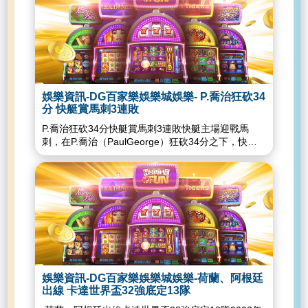
旅都搶下門票，迄今32強已有9隊卡位。至於足壇人
博彩玩家交流專區●現金版跟信用版很多要怎麼選擇
負累計12分，目前坐二望一，至於澳洲爆冷被中國
氣巨星C.羅納度（CristianoRonaldo）領軍的葡萄牙
才好?●為什麼賭場對百家樂又愛又怕？●為什麼賭場
1：1逼和，3勝2平1負、11分落至第3。日本總教練
輸球後，已悲情落至附加賽。B組西班牙主場迎戰強
對百家樂又愛又怕？●如何選擇優質線上娛樂城?通博
森保一表示，全隊表現漸入佳境，但絕不能因此放
敵瑞典，奧爾默（DaniOlmo）25碼外射中橫樑彈
娛樂城HOYA娛樂城眾發娛樂城贏家娛樂城DG百家樂
鬆，「我們持續突破才到目前的位置，仍要保持高度
回，隊友莫拉塔（AlvaroMorata）補射進球，2010
娛樂城娛樂城金合發娛樂城博馬娛樂城九州娛樂城
警愓，因為排名隨時可能再更動，我們必須專注眼前
年世界盃奪冠的西國終以1：0驚險勝出，穩居分組之
THA-九州娛樂LEO-九州娛樂i88娛樂城通博娛樂城娛
每一戰。」日本隊接下來再戰中國，後者戰績1勝2平
首，明年世界盃門票到手，也是連續12屆參賽，瑞典
樂城-AV影城現金版娛樂城出款娛樂城 相關品牌介紹:
3負，5積分進帳，在該組6隊中僅優於6連敗的越
則得再踢附加賽。A組塞爾維亞則以2：1逆轉C羅當
參閱《你不可不知的娛樂城的專業名詞》，拉近你與
娛樂資訊-DG百家樂娛樂城娛樂- P.喬治狂砍34
南。 日本無愧為亞洲強權，克服0：1主場不敵阿
家的葡萄牙，隊史（包括南斯拉夫）第13度出線，反
娛樂城的距離！雪梨X 簡丹 DG百家樂娛樂城娛樂
分 快艇賞馬刺3連敗
曼，又再度輸給沙烏地阿拉伯的低潮，谷底反彈接連
觀葡國落入12搶3附加賽，高齡36歲的C羅能否連5屆
城...
P.喬治狂砍34分快艇賞馬刺3連敗快艇主場迎戰馬
擊敗澳洲、越南，此役再戰阿曼，雙方上半場拉鋸都
角逐世界盃，恐已有變數。H組克羅埃西亞天助自
刺，在P.喬治（PaulGeorge）狂砍34分之下，快艇
無建樹，直到下半場81分鐘，替補上陣的三笘薰精彩
助，靠著俄國第81分鐘送上烏龍球，終以1：0險
終場106：92取勝。易籃後，馬刺曾三度逆轉快艇，
助攻，妙傳伊東純也起腳射入關鍵球，笑納這波3連
勝，世界盃席次入袋。 卡達世界盃現有9隊出爐，
剩下4分55秒時，考菲（AmirCoffey）一顆超前三分
勝高潮。卡達世界盃亞洲區資格賽12強戰，無路可退
包括地主卡達、歐洲區丹麥、德國、法國、比利時、
遠投帶起快艇攻勢，第三節打完，快艇12分差領先，
的日本男足後勁十足，靠著田中碧率先破網，加上淺
克羅埃西亞、西班牙、塞爾維亞、南美洲區巴西。相
第四節強森（KeldonJohnson）雖然攬8分領馬刺追
野拓磨終場前製造烏龍球，「藍武士」2：1打破澳洲
關博彩論壇:一樂娛樂城fun1.cc-DG百家樂娛樂城娛
分，但最終仍吞下3連敗，快艇則整場領先對手多達
資格賽11連勝的不敗金身，也力保進軍明年世界盃的
樂城-FB粉絲專頁-影片*/--立即真錢遊戲--/*影片教學-
18分。P.喬治繳出34分9籃板，13罰有12中，R.傑克
希望。日本前役爆冷輸給沙烏地阿拉伯，情勢已岌岌
手機:免費領取-首存1,000送1,000--123-1766.ws情
森（ReggieJackson）21分6籃板，
可危，面對連戰皆捷的澳洲非贏不可，被逼入絕境的
色裸聊其他人都在看:【1766.ws】一起聊聊高端老司
BrandonBostonJr.繳出13分，布雷德索
「藍武士」也一掃低潮，上半場第9分鐘，效力英超
機!全新上線囉!【1766.ws】註冊儲值完整教學老司
（EricBledsoe）11分6籃板。馬刺本場外線22投僅5
利物浦的前鋒南野拓實精彩助攻，讓隊友田中碧右路
機!”台灣博彩玩家交流專區●現金版跟信用版很多要怎
中，命中率22.7%，穆雷（DejounteMurray）26分
停球後起腳斜射入門，取得1：0領先。下半場66分
麼選擇才好?●為什麼賭場對百家樂又愛又怕？●為什
娛樂資訊-DG百家樂娛樂城娛樂-荷蘭、阿根廷
全隊最高，另帶12籃板9助攻，D.懷特
鐘，澳洲雖扳回一球，第87分鐘，淺野拓磨起腳球撞
麼賭場對百家樂又愛又怕？●如何選擇優質線上娛樂
出線 卡達世界盃32強底定13隊
（DerrickWhite）19分，T.楊恩
上門楣，球反彈後澳洲後衛比伊奇
城?通博娛樂城HOYA娛樂城眾發娛樂城贏家娛樂城