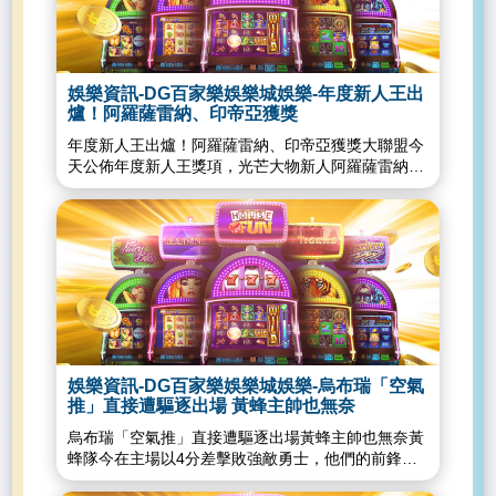
住，「我真的很希望他回來。他還沒有準備好，出於
費領取-首存1,000送1,000--123-1766.ws情色裸聊其
尊重，我不希望他有時間限制，這是我們對他的關
他人都在看:【1766.ws】一起聊聊高端老司機!全新
心。」因為被提出合格報價的球員需要在一週內決定
上線囉!【1766.ws】註冊儲值完整教學老司機!”台灣
接不接受。雖然克蕭的家鄉球隊遊騎兵對他展現出興
博彩玩家交流專區●現金版跟信用版很多要怎麼選擇
趣，但洛杉磯媒體沒辦法想像克蕭穿上他隊球衣，
才好?●為什麼賭場對百家樂又愛又怕？●為什麼賭場
娛樂資訊-DG百家樂娛樂城娛樂-年度新人王出
《洛時》稱：「克蕭效力其他球隊會令人很悲傷，若
對百家樂又愛又怕？●如何選擇優質線上娛樂城?通博
爐！阿羅薩雷納、印帝亞獲獎
他去了遊騎兵，那就像麥可喬丹穿上巫師隊球衣。」
娛樂城HOYA娛樂城眾發娛樂城贏家娛樂城DG百家樂
年度新人王出爐！阿羅薩雷納、印帝亞獲獎大聯盟今
因為喬丹之於公牛隊就像克蕭之於道奇隊。至於非區
娛樂城娛樂城金合發娛樂城博馬娛樂城九州娛樂城
天公佈年度新人王獎項，光芒大物新人阿羅薩雷納
域媒體，範圍涵蓋全美國的《ESPN》則有不同看
THA-九州娛樂LEO-九州娛樂i88娛樂城通博娛樂城娛
（RandyArozarena）當選美聯新人王，紅人小將印
法。記者岡薩雷茲（AldenGonzalez）表示:「之前就
樂城-AV影城現金版娛樂城出款娛樂城 相關品牌介紹:
帝亞（JonathanIndia）則是榮膺國聯新人王的殊
提過克蕭不會再續留道奇隊的原因：他突然退休、或
參閱《你不可不知的娛樂城的專業名詞》，拉近你與
榮。阿羅薩雷納從古巴叛逃至墨西哥，雖然在2016
家鄉球隊遊騎兵要簽。我依然支持克蕭重返道奇，但
娛樂城的距離！雪梨X 簡丹 DG百家樂娛樂城娛樂
年被紅雀簽下，但在去年就被交易至光芒，隨即在美
我也不排除其他兩種可能。」記者歐尼
城...
聯季後賽發光發熱，寫下史上首位菜鳥野手奪得美聯
（BusterOlney）則提到，克蕭已經累積足夠多的身
冠軍賽MVP的紀錄。阿羅薩雷納本季也打出生涯代表
體傷勢問題，之前的道奇傳奇投手考法克斯
作，出賽141場貢獻20轟、20盜、69打點和2成74的
（SandyKoufax），僅待了12年就在30歲當打之年
成績，他也成為近10年來第3位完成「20轟、20盜」
突然宣布退休。似乎不排除克蕭像考法克斯一樣的可
的新人，許多數據也是美聯新秀之冠，奪下美聯新人
能性。雖然道奇希望克蕭回來，但似乎也有分手的念
王實至名歸。根據全美棒球記者協會（BBWAA）投
頭，先前已經簽下左投希尼（AndrewHeaney），而
娛樂資訊-DG百家樂娛樂城娛樂-烏布瑞「空氣
票結果顯示，阿羅薩雷納獲得22張第一名的選票，總
《今日美國》也報導，道奇正在與紅人的兩名投手卡
推」直接遭驅逐出場 黃蜂主帥也無奈
分高達124分，遠高於太空人投手賈西亞
斯提歐（LuisCastillo）與葛雷（SonnyGray）談判。
烏布瑞「空氣推」直接遭驅逐出場黃蜂主帥也無奈黃
（LuisGarcia）的63分和隊友法蘭柯
相關博彩論壇:一樂娛樂城fun1.cc-DG百家樂娛樂城
蜂隊今在主場以4分差擊敗強敵勇士，他們的前鋒烏
（WanderFranco）的30分。阿羅薩雷納也成為光芒
娛樂城-FB粉絲專頁-影片*/--立即真錢遊戲--/*影片教
布瑞（KellyOubre,Jr）今8投4中、砍2顆三分球拿下
隊史第4位奪下年度新人王的球員，也是自2013年邁
學-手機:免費領取-首存1,000送1,000--123-1766.ws