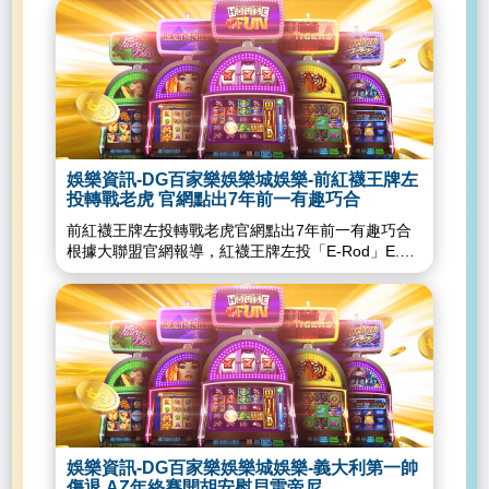
10分，不過他在決勝節一次上籃後，疑似不滿裁判沒
爾斯（WilMyers）之後的首人。紅人二壘手印帝亞新
情色裸聊其他人都在看:【1766.ws】一起聊聊高端老
吹防守球員犯規，在裁判面前朝著空氣做出推人的動
人年繳出21轟、69打點、12盜壘和打擊率2成69的成
司機!全新上線囉!【1766.ws】註冊儲值完整教學老
作，沒想到竟因此連吃兩次技術犯規，直接遭驅逐出
績，而3成76上壘率、34支二壘安打和71次保送、98
司機!”台灣博彩玩家交流專區●現金版跟信用版很多要
場，引發球迷熱議。第四節開節不久，當時勇士以
得分和150場出賽都是國聯新秀球員之冠，他也勇奪
怎麼選擇才好?●為什麼賭場對百家樂又愛又怕？●為
90：84暫時領先，勇士一哥柯瑞（StephenCurry）
29張第一名的選票，擊敗馬林魚羅傑斯
什麼賭場對百家樂又愛又怕？●如何選擇優質線上娛
在外線遭兩人包夾，情急之下把球傳出，卻被烏布瑞
（TrevorRogers）投手、紅雀外野手卡爾森
樂城?通博娛樂城HOYA娛樂城眾發娛樂城贏家娛樂
一把抄走，直搗黃龍快攻上籃拿下2分，不過得分
（DylanCarlson），以總分148分力壓眾人拿下國聯
城DG百家樂娛樂城娛樂城金合發娛樂城博馬娛樂城
後，烏布瑞似乎覺得自己在快攻時遭到勇士D.李伊
新人王，他也成為隊史第8位拿下最佳新人的球員，
九州娛樂城THA-九州娛樂LEO-九州娛樂i88娛樂城通
（DamionLee）犯規，但裁判卻沒有響哨，因此他在
更是自1999年威廉森（ScottWilliamson）之後再度
博娛樂城娛樂城-AV影城現金版娛樂城出款娛樂城 相
娛樂資訊-DG百家樂娛樂城娛樂-前紅襪王牌左
回防時忍不住對著場邊的裁判做了一個的動作，接著
有紅人新秀拿下此獎項。相關博彩論壇:一樂娛樂城
關品牌介紹:參閱《你不可不知的娛樂城的專業名
投轉戰老虎 官網點出7年前一有趣巧合
攤開雙手，沒想到裁判這次卻馬上響哨，還連續吹了
fun1.cc-DG百家樂娛樂城娛樂城-FB粉絲專頁-影片*/-
詞》，拉近你與娛樂城的距離！雪梨X 簡丹 DG百家
前紅襪王牌左投轉戰老虎官網點出7年前一有趣巧合
兩次技術犯規，直接讓他被驅逐出場。烏布瑞被趕出
-立即真錢遊戲--/*影片教學-手機:免費領取-首存
樂娛樂城娛樂城...
根據大聯盟官網報導，紅襪王牌左投「E-Rod」E.羅
場的影片賽後被上傳到網路上，引發網友、球迷熱
1,000送1,000--123-1766.ws情色裸聊其他人都在看:
德里奎茲（EduardoRodriguez）將轉戰老虎，合約
議，許多網友認為烏布瑞的其實只是在抱怨自己遭到
【1766.ws】一起聊聊高端老司機!全新上線囉!
為5年總值至少7700萬美元、第二個球季後有逃脫
犯規，應該沒有罪重到要被驅逐出場，認為裁判的吹
【1766.ws】註冊儲值完整教學老司機!”台灣博彩玩
權、另有300萬美元的激勵獎金。E.羅德里奎茲在休
判時在有點「過火了」。而黃蜂主帥伯雷格
家交流專區●現金版跟信用版很多要怎麼選擇才好?●
賽季拒絕紅襪1840萬美元的合格報價，因此老虎將
（JamesBorrego）談到烏布瑞連吃2T被趕出場一
為什麼賭場對百家樂又愛又怕？●為什麼賭場對百家
會在明年讓出第三輪的選秀權；「E-Rod」本季出賽
事，也透露出滿滿無奈，「這是個好問題...但我想這
樂又愛又怕？●如何選擇優質線上娛樂城?通博娛樂城
32場，繳出13勝8負、防禦率4.74的成績。2019年投
問題你應該要去問其他人，因為我根本不知道他為何
HOYA娛樂城眾發娛樂城贏家娛樂城DG百家樂娛樂城
出生涯年，繳出19勝6敗，防禦率3.81的表現，不過
會被趕出場。」相關博彩論壇:一樂娛樂城fun1.cc-
娛樂城金合發娛樂城博馬娛樂城九州娛樂城THA-九
隔年因染疫引發心肌炎缺席賽季。官網指出，28歲的
DG百家樂娛樂城娛樂城-FB粉絲專頁-影片*/--立即真
州娛樂LEO-九州娛樂i88娛樂城通博娛樂城娛樂城-
E.羅德里奎茲在今年的自由市場中相較其他投手，年
錢遊戲--/*影片教學-手機:免費領取-首存1,000送
AV影城現金版娛樂城出款娛樂城 相關品牌介紹:參閱
齡是其一大優勢，另外3.32的獨立防禦率（FIP）以
1,000--123-1766.ws情色裸聊其他人都在看:
《你不可不知的娛樂城的專業名詞》，拉近你與娛樂
娛樂資訊-DG百家樂娛樂城娛樂-義大利第一帥
及10.56的K9值，都在美聯至少投150局的先發中高
【1766.ws】一起聊聊高端老司機!全新上線囉!
城的距離！雪梨X 簡丹 DG百家樂娛樂城娛樂城...
傷退 AZ年終賽開胡安慰貝雷帝尼