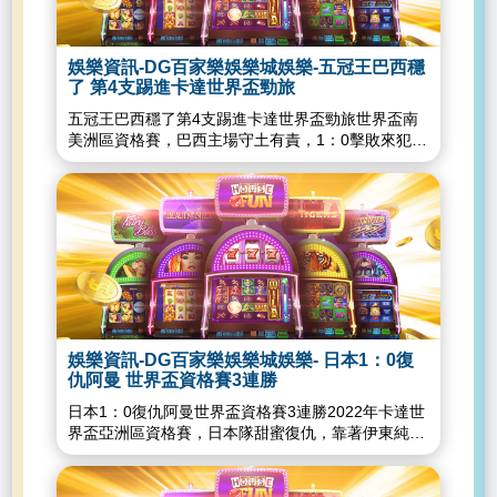
顆三分球貢獻20分。D.杭特在美國時間8日對上勇士
樂城-FB粉絲專頁-影片*/--立即真錢遊戲--/*影片教學-
隊的比賽中傷到了他的右手腕，近3場比賽缺席2場，
手機:免費領取-首存1,000送1,000--123-1766.ws情
而在昨天經過核磁共振檢查後，今天確定他的手腕肌
色裸聊其他人都在看:【1766.ws】一起聊聊高端老司
娛樂資訊-DG百家樂娛樂城娛樂-五冠王巴西穩
腱受傷且需要動刀進行治療，明天就會在洛杉磯進行
機!全新上線囉!【1766.ws】註冊儲值完整教學老司
了 第4支踢進卡達世界盃勁旅
手術，回歸預計得花8個禮拜。D.杭特在本季於老鷹
機!”台灣博彩玩家交流專區●現金版跟信用版很多要怎
五冠王巴西穩了第4支踢進卡達世界盃勁旅世界盃南
隊11場出賽平均27.8分鐘，拿下10.8分、2.7籃板與
麼選擇才好?●為什麼賭場對百家樂又愛又怕？●為什
美洲區資格賽，巴西主場守土有責，1：0擊敗來犯的
0.6助攻，表現比起前兩季有著些許下滑，而在他缺
麼賭場對百家樂又愛又怕？●如何選擇優質線上娛樂
哥倫比亞，確定提前晉級2022年卡達世界盃，這將
席的期間，老鷹曾用過S.希爾（SolomanHill）擔任
城?通博娛樂城HOYA娛樂城眾發娛樂城贏家娛樂城
是五度奪冠的森巴軍團第22度角逐，而且從未缺席，
先發小前鋒，或是擺出著T.楊恩（TraeYoung）、K.
DG百家樂娛樂城娛樂城金合發娛樂城博馬娛樂城九
樂得一哥內馬爾（Neymar）慶功高呼：「進軍卡
赫特（KevinHuerter）、波丹諾維奇
州娛樂城THA-九州娛樂LEO-九州娛樂i88娛樂城通博
達！」巴西與哥倫比亞雙雄對決，上半場激戰都無建
（BogdanBogdanovic）的三後衛先發陣。T.楊恩賽
娛樂城娛樂城-AV影城現金版娛樂城出款娛樂城 相關
樹，下半場地主把握機會，第71分鐘內馬爾助攻傳入
後受訪時表示，雖然今天比賽一開始還沒進入狀況，
品牌介紹:參閱《你不可不知的娛樂城的專業名
禁區，隊友帕奎塔（LucasPaqueta）跟進破門，東
防守不太理想，但後來大家逐漸找回手感，重新掌握
詞》，拉近你與娛樂城的距離！雪梨X 簡丹 DG百家
道主力保優勢不失，順利留下關鍵勝利。目前巴西11
戰局，「我們打得又快又狠。」C.安東尼
樂娛樂城娛樂城...
勝1平、進27球只掉4球，積分34大幅領先，篤定前
（ColeAnthony）灌進全場最高的29分，另有11次助
進卡達世界盃，也締造南美洲區資格賽主場11連勝紀
攻，華格納（FranzWagner）和T.羅斯
錄，明星前鋒內馬爾近15場已為國家隊踢進9球，還
（TerrenceRoss）都挹注19分，W.卡特
娛樂資訊-DG百家樂娛樂城娛樂- 日本1：0復
送出11助攻，賽後自家球迷興奮衝入場內，抱起這位
（WendellCarterJr.）則有15分、9籃板。相關博彩
仇阿曼 世界盃資格賽3連勝
地主英雄歡慶勝利。 巴西已繼地主卡達、歐洲傳統
論壇:一樂娛樂城fun1.cc-DG百家樂娛樂城娛樂城-FB
日本1：0復仇阿曼世界盃資格賽3連勝2022年卡達世
強權德國、丹麥之後，榮膺第4支提前出線球隊，過
粉絲專頁-影片*/--立即真錢遊戲--/*影片教學-手機:免
界盃亞洲區資格賽，日本隊甜蜜復仇，靠著伊東純也
去1958、1962、1970、1994、2002年拿過5座世界
費領取-首存1,000送1,000--123-1766.ws情色裸聊其
攻破大門，客場1：0擊敗阿曼，小組排名也超越競爭
盃冠軍，也持續領先各國。2022年卡達世界盃歐洲
他人都在看:【1766.ws】一起聊聊高端老司機!全新
者澳洲，回升至第2，有望直接晉級明年32強。 沙
區資格賽，西班牙、塞爾維亞、克羅埃西亞這3支勁
上線囉!【1766.ws】註冊儲值完整教學老司機!”台灣
烏地阿拉伯5勝1平，積分16在B組領先，日本隊4勝2