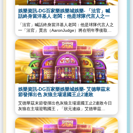
扭傷錯過長達11場賽事，並在該年季後賽帶傷上陣。
管。我很確定相關人員正在為此努力，但從我的角
州娛樂LEO-九州娛樂i88娛樂城通博娛樂城娛樂城-
這也是東契奇本季首度缺陣，他目前場軍繳出24.9
度，還看不到任何決策。」他旗下球員守門員貝克爾
AV影城現金版娛樂城出款娛樂城 相關品牌介紹:參閱
娛樂資訊-DG百家樂娛樂城娛樂- 「法官」喊
分、8.3籃板、7.9助攻，並帶領球隊取得9勝4敗，名
（AlissonBecker）與後場球員法比尼奧
《你不可不知的娛樂城的專業名詞》，拉近你與娛樂
話終身當洋基人 老闆：他是球隊代言人之一
列西部第3，季前也被外界視為年度MVP熱門人選。
（FábioTavares）都在這次的徵召名單上。卡達世界
城的距離！雪梨X 簡丹 DG百家樂娛樂城娛樂城...
「法官」喊話終身當洋基人老闆：他是球隊代言人之
波辛傑斯29分全隊最高，東契奇（LukaDoncic）攻
盃現有12隊出爐，包括地主卡達、歐洲區丹麥、德
一「法官」賈吉（AaronJudge）將在明年季後取得
下23分11助攻，小哈達威（TimHardawayJr.）19
國、法國、比利時、克羅埃西亞、西班牙、塞爾維
自由球員資格，先前他受訪表示想一輩子當洋基人，
分，布朗森（JalenBrunson）17分6助攻。獨行俠在
亞、英格蘭、瑞士、荷蘭；以及南美洲區雙雄巴西、
而老闆史坦布瑞納（HalSteinbrenner）也對此作出
末節開啟逆轉攻勢，開節獨行俠打出一波9：0攻勢，
阿根廷。相關博彩論壇:一樂娛樂城fun1.cc-DG百家
回應，表示會與總管凱許曼（BrianCashman）好好
其中靠布拉克一顆三分球3分反超，獨行俠一路領先
樂娛樂城娛樂城-FB粉絲專頁-影片*/--立即真錢遊戲-
討論。26歲的雷諾斯在今年打出生涯年，敲出24
到賽末，雖然東契奇在倒數約1分鐘時傷到腿部退
-/*影片教學-手機:免費領取-首存1,000送1,000--123-
轟、8支三壘安打，攻擊指數0.912，且生涯首度入選
場，不過獨行俠此節最多領先對手13分，金塊最終無
1766.ws情色裸聊其他人都在看:【1766.ws】一起聊
明星賽，在交易大限前就有被傳出是可能轉隊的人
緣6連勝。賽後獨行俠總教練針對東契奇傷勢表示：
聊高端老司機!全新上線囉!【1766.ws】註冊儲值完
選。摩洛西指出，有兩支球隊對他展現出很明顯的興
「他靠自己的力量離開了，我認為他左小腿拉傷了，
整教學老司機!”台灣博彩玩家交流專區●現金版跟信用
趣，分別是紐約洋基與西雅圖水手隊。除了雷諾斯以
我們明天會再看看他的感受。」而東契奇因接受治療
版很多要怎麼選擇才好?●為什麼賭場對百家樂又愛又
外，紐媒《SNY》也表示，明星外野手馬堤
並無受訪。約基奇（NikolaJokic）繳出35分16籃
怕？●為什麼賭場對百家樂又愛又怕？●如何選擇優質
（StarlingMarte）也是一個不錯的選擇，不過相較於
板，莫里斯（MonteMorris）17分8助攻，A.戈登
線上娛樂城?通博娛樂城HOYA娛樂城眾發娛樂城贏
娛樂資訊-DG百家樂娛樂城娛樂- 艾德華茲末
雷諾斯仍相當年輕，馬堤已經33歲了。洋基目前在老
（AaronGordon）14分7籃板，金塊整場外線32投9
家娛樂城DG百家樂娛樂城娛樂城金合發娛樂城博馬
節發揮出色 灰狼主場退國王止2連敗
將賈納（BrettGardner）還不確定能否歸隊的情況
中，命中率僅28.1%。相關博彩論壇:一樂娛樂城
娛樂城九州娛樂城THA-九州娛樂LEO-九州娛樂i88娛
艾德華茲末節發揮出色灰狼主場退國王止2連敗今日
下，中外野深度相當貧瘠，目前只能依靠「痛痛人」
fun1.cc-DG百家樂娛樂城娛樂城-FB粉絲專頁-影片*/-
樂城通博娛樂城娛樂城-AV影城現金版娛樂城出款娛
灰狼在主場迎戰國王，「狀元連線」艾德華茲
希克斯（AaronHicks），或者像今年賽季一樣讓「法
-立即真錢遊戲--/*影片教學-手機:免費領取-首存
樂城 相關品牌介紹:參閱《你不可不知的娛樂城的專
（AnthonyEdwards）及湯斯（Karl-
官」賈吉（AaronJudge）與蓋洛（JoeyGallo）等人
1,000送1,000--123-1766.ws情色裸聊其他人都在看:
業名詞》，拉近你與娛樂城的距離！雪梨X 簡丹 DG
AnthonyTowns）合拿48分，其中又以艾德華茲在末
客串中外野。「他是偉大的洋基人，是球隊的代言人
【1766.ws】一起聊聊高端老司機!全新上線囉!
百家樂娛樂城娛樂城...
節表現更為關鍵，終場以107：97中止二連敗。本場
之一，也是一個很偉大的領導人，我相當樂意和凱許
【1766.ws】註冊儲值完整教學老司機!”台灣博彩玩
比賽雙方在上半場的投籃命中率並不高，國王團隊49
曼一起討論他續約的事情。」史坦布瑞納表示。日前
家交流專區●現金版跟信用版很多要怎麼選擇才好?●