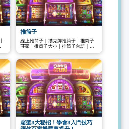
6+3=9點。若兩位玩家各有丁三和二
了）。之后再由服务器发给一张牌，
組
人兩張牌，稱為【底牌】，此時作第
四牌，並且另外一張牌也相同的情況
并在组合后打出一张牌。 ...
較
一次的下注2.此時玩家有過牌、下
下，持二四牌的玩家獲勝。搶莊天九
自和
注、蓋牌、跟注、下注等不同的動
對牌介紹至尊：歇後語〝丁三配二四
的比
作，當所有玩家都決定動作之後，若
－絕配〞由此而來，特點是點數3+6＝
張牌
還有一位玩家以上繼續遊戲，那就繼
9。雙天：由兩天牌組成。雙地：由兩
推筒子
續下一動，我們這時也介紹一下玩家
地牌組成。雙人：由兩人牌組成。雙
其
的5種選擇：過牌：玩家是第一位順位
鵝：由兩鵝牌組成。雙梅：由兩梅花
計
線上推筒子｜撲克牌推筒子｜推筒子
和
出牌，但是不做下注動作，換下一位
牌組成。雙長三：由兩長三牌組成。
與
莊家｜推筒子大小｜推筒子台語｜推
30
下注：玩家是第一位順位出牌，並有
雙板凳：由兩板凳牌組成。雙斧頭：
點
筒子怎麼贏 推筒子怎麼玩推筒子，是
進
作下注的動作蓋牌：此局不玩了，之
由兩斧頭牌組成。雙紅頭：由兩紅頭
比
中國的牌類遊戲，用麻將牌作推牌
家或
前若有下注，則就也沒啦跟注：玩家
牌組成。雙高腳：由兩高腳七牌組
樂
九。也俗稱【雀九】、【將九】、
或
前面有人下注，並決定跟著繼續玩加
成。雙零霖：由兩零霖六牌組成。雜
都
【筒仔目賊】。推筒子是麻將的一種
同
注：玩家前面有人下注，並決定再追
九：由兩雜九牌組成。雜八：由兩雜
進行
變化玩法，推筒子的牌是使用麻將中
較
加下注金額，例如前手下注20，加注
八牌組成。雜七：由兩雜七牌組成。
旦所
的一筒到九筒和四張白板，共四十張
0
到503.接著發三張公開牌(也稱為翻
雜五：由兩雜五牌組成。天王：天牌
以個
的牌。因為使用的花色比正統麻將還
0小
牌,flop)攤開於桌面上繼續下注，當然
配任何一種九點牌，及天牌配雜九
原
要單純，所以整體玩法也簡單了許
牌
這時候連同自己兩張底牌與公開牌三
牌，特點是點數為12+9＝21，算個位
之
多。遊戲進行時，所需要的玩家人數
第2
張就已經可以看到自己牌型的雛型，
數為1。地王：地牌配任何一種九點
為
也不用一定要四名，最少只需要兩位
2
通常這時候也就是開始戰鬥的白熱化
牌，及地牌配雜九牌，特點是點數為
計
玩家，就可以進行遊戲。牌具：一筒
其
階段了啊啊啊啊(阿你是在熱血什麼啊
2+9＝11，算個位數為1。天杠：天牌
點數
到九筒、白板各四張，共四十張，2~3
從
~?)4.繼續發第四張公開牌(轉
配任何一種8點牌，及天牌配人牌或雜
上
顆骰子。規則：莊家設置下注數目，
…牛
牌,turn)，並玩家下注5.發最後一張公
八牌，特點是點數為12+8＝20，算個
賭聖3大秘招！學會3入門技巧
並詢問其它閒家是否同意這數目。不
和
開牌(河牌,river)，並玩家下注6.到最後
位數為0。地杠：地牌配任何一種8點
加
同意者退出，否則繼續。從上門閒家
讓你百家樂勝率提升！