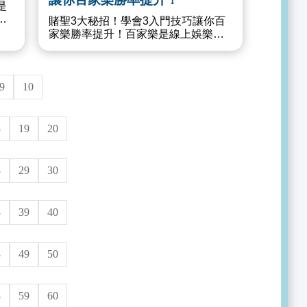
或
一張公開牌發出後，若玩家還有剩下
是
牌，及地牌配人牌或雜八牌，特點是
家、
開始輪流下注。若閒家總下注莊家的
此
一位以上繼續遊戲，則玩家就要攤
分
賭聖3大秘招！學會3入門技巧讓你百
點數為2+8＝10，算個位數為0。天高
總金額，則結束下注。全部下注後，
，大
牌，並在自己與五張公開牌中湊出最
遊戲
家樂勝率提升！百家樂是線上娛樂城
九：天牌配雜七中的二五牌，特點是
博
莊家丟擲骰子，根劇點數開始每人發
大一
大的牌組來比輸贏(牌型大小後面會說
）
中最受歡迎的遊戲，因此玩家都想知
點數為12+7＝19，算個位數為9。地
兩張牌，然後開牌。兩張點相同的牌
大
明)補充：較正式的遊戲或是比賽中，
玩
道有什麼攻略技巧，能夠穩賺不賠，
高九：地牌配高腳七牌，特點是點數
選
稱為(豹子)(對子)；兩張點數不相同的
。
因為要避免玩家作弊(也是為了減少算
數
順利獲利出金。這不是一蹴可幾的事
為2+7＝9，算個位數為9。搶庄牌九
押
牌，點數相加取十的餘數，稱為點
都
牌的問題)再發底牌與每一輪公開牌之
點數
情，必須好好學會整套百家樂百科！
9
10
對牌大小...
相
子；兩張牌的點數相加為十，除去
。若
前，發牌者都要先從牌堆中取出一張
兩
百家樂能讓你在線上娛樂城賺錢？百
是
28，稱為鱉十。每雙牌由大至小：豹
按照
牌丟棄不使用，此動作稱為【銷
第
家樂賺錢心法是存在的嗎？只要讀完
但要
子(對子)>點子>鱉十。同類牌則以點
中有
牌】 德州撲克獲勝方式如同大多數撲
這篇文章，再進入百家樂大廳，就可
並
8
19
20
數計算點數，大點數贏小點數。如
莊家
克衍生遊戲一樣，德州撲克的目標是
以知道百家樂發大財的時機是否會到
莊、閒牌面點數相同，莊贏。特殊玩
樣的
贏取彩池（pot，所有玩家於該局已下
須
來！究竟是打纜、看路還是進行預測
是
法：單張白板算半點..例如..白板+9筒
注籌碼的總和）中的彩金。要贏得彩
切
算牌最好賺呢？百家樂技巧使用的時
難
=9點半…白板+8筒=8點半；以此類
8
29
30
全為
池中的彩金有兩種方式：在攤牌時，
入
機需要經驗。若想對百家樂牌局做出
者
推，點數最大9點半..最小0點(鱉十)。
都
手牌與公牌可組成的牌型大或等於其
牌
正確的預測，也得依靠長期經驗。百
數
正式玩法：單張白板算10點..例如..白
的
他所有未蓋牌玩家。透過下注逼迫所
下，
家樂的開牌結果平均下來，莊、閒的
牌
板+9筒=9點…白板+8筒=8點；以此類
按
8
39
40
有其他玩家蓋牌退出牌局，放棄贏取
，
機率都約50%。所以比起押莊、押
行
推，點數最大9點..最小0點(鱉十)。豹
張
彩金的機會。德州撲克不像一般的換
荷
閒，更重要的是機率，若不使用對
果
子(對子)..白板對子最大..其次為..9筒對
0
牌撲克可以棄牌並換牌，德州撲克的
策、不設好停損點，就不可能在百家
，
＞8筒對＞7筒對；以此類推..1筒對最
玩法較類似梭哈，玩家的手牌是固定
金額
8
49
50
樂中賺取任何金錢。利用數據來預測
閑
小。點數大小：白皮對子＞9對子＞8
不變的，只能透過自己的下注影響其
1點
百家樂，加上適當的加大注碼、收
張
對子＞…＞2對子＞1對子＞9點半＞9
他玩家，並透過觀察其他玩家的下注
出
手，持續下來就是您利用線上百家樂
點＞…. ＞1點半＞1點＞鱉十(0點)。
來推測可能的手牌。對玩家來說，遊
張
賺錢的根本！百家樂開牌結果對於賭
8
59
60
在遊戲開始前，會由一位玩家擔任莊
戲目標不應是贏取單局彩金，而是基
果您