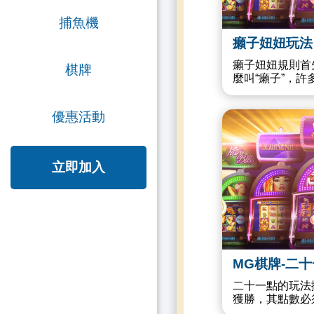
捕魚機
癩子妞妞玩法
癩子妞妞規則首
棋牌
麼叫“癩子”，
“癩子”在遊戲
其實癩子也叫混
優惠活動
牌，有趣的一點
癩子（牌型）可
14點），在發
分配，有可能會
立即加入
有。 舉個例子：
9)=20,10+J
的倍數，且剩餘
是10的倍數，
牛！當然還有一
有一張癩子，另
如:5+7+癩子(
MG棋牌-二
9+2=11，就
家都無法湊成10
二十一點的玩法
則按照最大一張
獲勝，其點數必
時的大小順序K-Q
超過21點的玩家