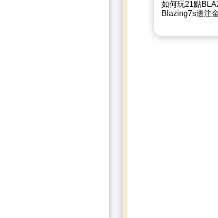
點數相同，再比
如何玩21點BLA
點，J為11點，
色。牌型大小口
Blazing7s
依牌麵點數分單雙
無。小牛牛>四炸
可在進行標準2
牛牛>牛九>牛八
您接着可以如常
四>牛三>牛二>
兩張牌至少有一
大小：
贏得彩金。如果
K>Q>J>10>9>8
的彩金就更多。
組牌時J、Q、K
是7呢？信不信
比牌時需要區分
多。每次有玩家投下
序：黑桃>紅桃
時，注碼就會新
的倍數 牌型倍數無
視乎手上有多少
6X 1倍牛7X 2倍
的7，您有機會
倍 牛牛 X 5倍
彩金。以下是不同
牛 X 7倍 四炸彈
倍 【搶莊牛牛
人地區，不僅遊
常強的地方棋牌
【搶莊牛牛】，
玩囉，如果你沒
看看，說不定一
囉。 ...