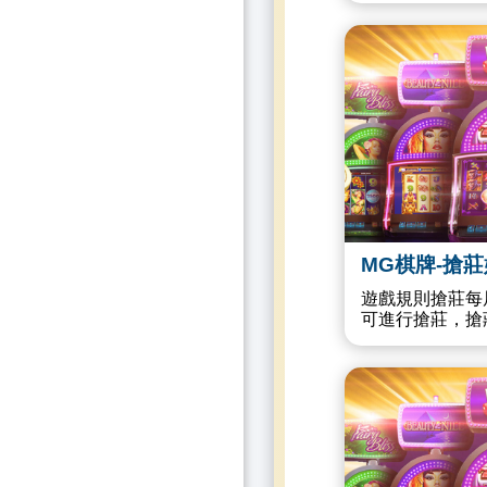
大一張牌也相同
點至10點的牌
小，花色大小依
Q、K每張為1
花、方片。其中
塊、紅心和黑桃
(5張牌中有4張
有數字2-10的
的是JQK，即五
的數值來計算。
小比較也是一樣
作10點。A牌可
或者五花牛時就
點：這取決於玩
小比較 癩子妞
況。 莊家在取
地保留了當下流
因規則不同會有軟
房時，大家可以
牌的具體區分。
可以對癩子和玩
（PUSHHAN
底分則可以設置
要取得最接近2
分……。規則上
MG棋牌-搶
家，但同時要避
玩家的需求，設置
是，若玩家爆牌
八×2，以及牛牛
遊戲規則搶莊每
後莊家爆牌也是
×2兩種規則，
可進行搶莊，搶
擁有同樣點數，
五花牛、順子牛
任本局莊家。A.
「push」，玩
也可以自行設定
數時，持有點數
每位玩者和莊家
妞技巧在大多數
大。若玩家於倒
的，因此在同一
考驗的就是玩家
系統自動視為不
輸給某些玩家，
力。小學就已掌
系統隨機指定一
玩家。 兩張牌點
懂，但是要想在
最小倍數為搶莊
再加一張價值1
勝，沒有良好的
後，其餘玩家自
一點」（black
是不可能。同時
行下注。A. 玩