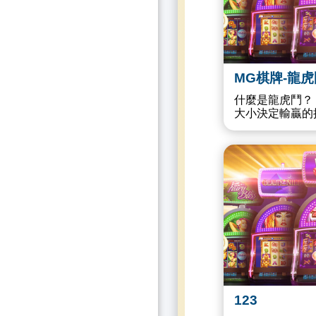
玩家即自動成為
遊戲玩法心得，
注倍數越高。若
時持有二十一點
切磋，加強鬥牛
未下注，系統自
形就稱為push
要的。畢竟想要
發牌、比牌系統
家即為獲勝。 ...
勝，還是要各方
牌。每家發齊5
遊戲中揮灑自如。 
出3張可成10或
MG棋牌-龍
張牌相加，如遇
減去10點，為
什麼是龍虎鬥？
點數大小決定勝負
大小決定輸贏的
Q、K等於10點
對花色進行比較
據牌面顯示點數
序大小依序為K，
別進行一對一比牌
7，6，5，4，
相比牌。B. 以
大，而A最小。
決定勝負。輸贏
使用八副撲克牌
莊家不下注，開
虎，和，龍雙，
進行比牌。莊家
龍黑，龍紅，虎
閒家。莊家通賠
選項。荷官派牌
家；如果莊家牌
下注完成之後，
也未小過所有閒
別派牌給虎與龍
家的贏於莊家。
的位置，再發給
輸給莊家。 搶
比較大小，大為
型，再比點數，
相同即為和牌。
牛牌型比較大小
123
面分為紅黑，黑
樣，再比較最大
及方塊為紅。龍