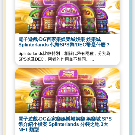
在遊戲內的交易所或其他NFT交易平台買賣，增強實
代幣上市談判。它還補充說，除了目前正在進行中的
力和賺取加密貨幣。Splinterlands由JesseReich和
NFT協議之外，還將推出新的Revomon。關於相同
MatthewRosen兩名資深的科技工程人員一同開發，
閱讀的推文，「接下來的一周將是忙碌的一周。–我
在2018年推出市場，更於本年中在
們仍在cex上市談判中。–設計了許多新的revomon，
BinanceSmartChain上發行代表着平台治理權的代幣
並將在下一次更新中集成。–正在開發的NFT協議。–
Splintershards(SPS)，務求在2022年發展成去中心
新夥伴關係。–開發人員正在根據用戶反饋完善遊
化自理機構
戲。」NFT是Revomon項目的核心。在此期間，
電子遊戲-DG百家樂娛樂城娛樂 娛樂城
DecentralizedAutonomousOrganization(DAO)，使
Revomon與世界上最著名的兩個區塊鏈網路——以
Splinterlands 代幣SPS幣/DEC幣是什麼？
遊戲的發展邁向下一個階段。Splinterlands的世界觀
太坊進行了整合[ETH]和幣安智能鏈[BSC].該平台使
Splinterlands比較特別，相關代幣有兩種，分別為
簡介故事講述，魔法大陸Praetoia由一個召喚師理事
投資者能夠購買不可替代的代幣[NFTs]並將它們轉換
SPS以及DEC，兩者的作用並不相同。
會控制着，以當地晶石Splintershards(SPS)作為資
為遊戲中的物品或Revomon。Revomon項目背後的
Splintershards(SPS)是Splinterlands剛於本年中在
金，建立了穩固的統治根基，一眾召喚師按照著偉大
團隊早些時候透露，它將由一個去中心化的自治組織
BinanceSmartChain(BSC)發行的代幣，質押了SPS
法師GariboleustheOld的遺囑，慢慢了解到更多有關
管理[DAO]通過REVO令牌啟用。相關博彩論壇:一樂
的投資者可在往後成為了DAO的Splinterlands投票，
Splinterlands的秘密，並利用召喚師召喚怪物戰鬥，
娛樂城fun1.cc-DG百家樂娛樂城娛樂城-FB粉絲專頁-
左右遊戲的發展方向。DEC則是在HiveBlockchain上
發揮整片魔法大陸的潛力。Splinterlands的玩法：每
影片*/--立即真錢遊戲--/*影片教學-手機:免費領取-首
的Splinterlands中流通的貨幣，兩者之間將由質押了
局2至3分鐘增加互動次數Splinterlands相較大受全球
存1,000送1,000--123-1766.ws情色裸聊其他人都在
SPS的投資者選出數名適合的人士作為Oracle進行跨
玩家歡迎的遊戲王，魔法風雲會等卡牌遊戲，其實更
看:【1766.ws】一起聊聊高端老司機!全新上線囉!
鏈傳輸，以確保SPS和Splinterlands的運作保持一
像快速的策略遊戲。Splinterlands遊戲玩法每場對戰
【1766.ws】註冊儲值完整教學老司機!”台灣博彩玩
致。SPS的總量為3,000,000,000枚，將會於65個月
歷時只有大概2至3分鐘，玩家需要在比賽開始前預先
家交流專區●DG百家樂娛樂城娛樂-連闖季後賽就是
內派發完畢，即是SPS的供應會於2026年年底達到上
制定策略，然後即會自動按照雙方的安排進行比賽。
抱不回冠軍！官網點名這些悲情球隊●DG百家樂娛樂
限。當中400,000,000枚在發行首年向
這種快速比賽方式，使玩家投放更多時間於整合牌組
城娛樂你玩捕魚達人的方法是什麼？？●DG百家樂娛
電子遊戲-DG百家樂娛樂城娛樂 娛樂城 SPS
SplinterlandsNFT和DEC擁用人作空投之用，以感謝
和研究策略，亦方便玩家進行更多對決，賺取更多加
樂城娛樂娛樂城線上博奕Slot拉霸機贏錢技巧大公
幣介紹小檔案 Splinterlands 分裂之地 3大
他們對遊戲的支持；當中10%將用作設立DAO；創作
密貨幣的獎賞。作為一個與NFT息息相關的卡牌遊
開？●DG百家樂娛樂城娛樂娛樂城老虎機機率解說概
NFT 類型
團隊和顧問將獲得10%的SPS；200,000,000枚代幣
戲，Splinterlands多變的對戰規則鼓勵玩家收藏更多