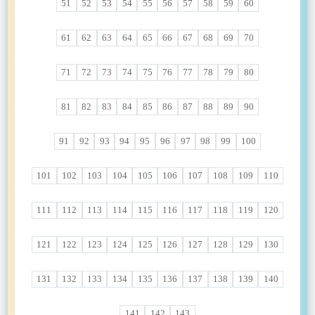
CryptoKitties,AxieInfinity等大熱的GameFi遭到玩家
灣博彩玩家交流專區●DG百家樂娛樂城娛樂-連闖季
51
52
53
54
55
56
57
58
59
60
參閱《你不可不知的娛樂城的專業名詞》，拉近你與
追捧，但仍然不影響其發展潛力。需知道，
後賽就是抱不回冠軍！官網點名這些悲情球隊●DG百
娛樂城的距離！雪梨X 簡丹 DG百家樂娛樂城娛樂
AxieInfinity亦經歷了三年的默默耕耘才得到玩家們的
家樂娛樂城娛樂你玩捕魚達人的方法是什麼？？●DG
城...
61
62
63
64
65
66
67
68
69
70
大力追捧，成為首屈一指的GameFi遊戲。再加上
百家樂娛樂城娛樂娛樂城線上博奕Slot拉霸機贏錢技
Splinterlands的DAO計劃和平台幣只是剛剛發展，現
巧大公開？●DG百家樂娛樂城娛樂娛樂城老虎機機率
時的價格仍然停留在低位，有興趣的玩家和投資者可
解說概率賠率大不同通博娛樂城HOYA娛樂城眾發娛
71
72
73
74
75
76
77
78
79
80
以密切留意SPS的價格。相關博彩論壇:一樂娛樂城
樂城贏家娛樂城DG百家樂娛樂城娛樂城金合發娛樂
fun1.cc-DG百家樂娛樂城娛樂城-FB粉絲專頁-影片*/-
城博馬娛樂城九州娛樂城THA-九州娛樂LEO-九州娛
81
82
83
84
85
86
87
88
89
90
-立即真錢遊戲--/*影片教學-手機:免費領取-首存
樂i88娛樂城通博娛樂城娛樂城-AV影城現金版娛樂城
1,000送1,000--123-1766.ws情色裸聊其他人都在看:
出款娛樂城 相關品牌介紹:參閱《你不可不知的娛樂
【1766.ws】一起聊聊高端老司機!全新上線囉!
城的專業名詞》，拉近你與娛樂城的距離！雪梨X 簡
91
92
93
94
95
96
97
98
99
100
【1766.ws】註冊儲值完整教學老司機!”台灣博彩玩
丹 DG百家樂娛樂城娛樂城...
家交流專區●DG百家樂娛樂城娛樂-連闖季後賽就是
抱不回冠軍！官網點名這些悲情球隊●DG百家樂娛樂
101
102
103
104
105
106
107
108
109
110
城娛樂你玩捕魚達人的方法是什麼？？●DG百家樂娛
樂城娛樂娛樂城線上博奕Slot拉霸機贏錢技巧大公
111
112
113
114
115
116
117
118
119
120
開？●DG百家樂娛樂城娛樂娛樂城老虎機機率解說概
率賠率大不同通博娛樂城HOYA娛樂城眾發娛樂城贏
家娛樂城DG百家樂娛樂城娛樂城金合發娛樂城博馬
121
122
123
124
125
126
127
128
129
130
娛樂城九州娛樂城THA-九州娛樂LEO-九州娛樂i88娛
樂城通博娛樂城娛樂城-AV影城現金版娛樂城出款娛
131
132
133
134
135
136
137
138
139
140
樂城 相關品牌介紹:參閱《你不可不知的娛樂城的專
業名詞》，拉近你與娛樂城的距離！雪梨X 簡丹 DG
百家樂娛樂城娛樂城...
141
142
143