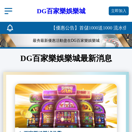
DG百家樂娛樂城
立即加入
【優惠公告】首儲1000送1000 流水倍率20
最夯最新優惠活動盡在DG百家樂娛樂城
DG百家樂娛樂城最新消息