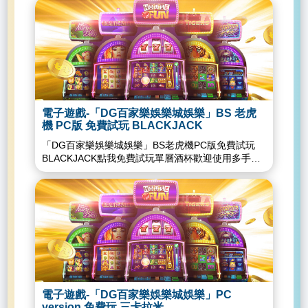
就帶你來深入了解！老虎機遊戲的基本模式是3軸和5
擇，手牌中的搭子不多的前提下，玩家一定不要亂
FB粉絲專頁-影片*/--立即真錢遊戲--/*----其他人都在
軸老虎機3和第5卷的選項是打算玩的錢持續時間較長
拆，要根據其他玩家的出牌情況以及牌池中已有牌的
看:●百家樂美女荷官遊戲一下就搞定●真人百家博弈
的中等和那些球員們。5卷機線，每條線將有5至21
情況來進行決策，盡量組其他玩家不需要的牌這樣能
平台多種選擇”●彩票如何玩？彩票是什麼？相關娛樂
獎金有兩種類型：即獎金遊戲和免費旋轉。一個派彩
給自己留下吃碰的機會。3、爛牌的出牌技巧既然是
資訊:通博娛樂城HOYA娛樂城眾發娛樂城贏家娛樂城
線是一條線的符號應該是球員能夠贏得。標準的老虎
一把爛牌，那麽就說明本局可能沒有胡牌的希望，因
DG百家樂娛樂城娛樂城金合發娛樂城博馬娛樂城九
機遊戲只有一個單條派彩線，並提供一個較大的品
此在開始出牌之前就要給自己做好心理準備就是本著
州娛樂城THA-九州娛樂LEO-九州娛樂i88娛樂城通博
種，創造了多條派彩線插槽。多條派彩線老虎機遊戲
本局遊戲不放炮的目標進行出牌，降低其他玩家聽牌
娛樂城娛樂城-AV影城現金版娛樂城出款娛樂城 DG
提供了很多線，每條線，將範圍從2到9。這必然意味
的速度，將自己盡可能多的處於安全的位置。如果做
百家樂娛樂城娛樂城...
著這台機器可以免除一場勝利取決於球員如何看待捲
到這一點呢？這就需要玩家在出牌的時候多打熟張，
電子遊戲-「DG百家樂娛樂城娛樂」BS 老虎
軸。例如，有5線，每條線，在中心的位置，向上和
或者是跟著其他玩家已打出的牌進行出牌。4、吃碰
機 PC版 免費試玩 BLACKJACK
向下。還有另一個，從左上角的符號，並運行到較低
杠的出牌技巧吃牌、碰牌與杠牌各有各自的不同之
「DG百家樂娛樂城娛樂」BS老虎機PC版免費試玩
的中心，並在右上角終止。第五條派彩線是最後一
處，吃牌只能是根據自己上家出牌來定，上家打什麽
BLACKJACK點我免費試玩單層酒杯歡迎使用多手單
個，但在右上角開始。當你把你的股份多條派彩線的
牌自己只能照規矩來吃，而碰和杠就可以是任意其他
甲板二十一點。與標準的二十一點遊戲不同，該變種
網上老虎是每個派彩線的投注。多條派彩線機提供的
玩家打出的牌，因此在選擇上會有一些不同，當然對
僅使用一副紙牌進行遊戲，而標準的二十一點遊戲則
選項選擇線，每條線下注或賭上所有線，每條線與最
於很多新手玩家來說經常在遊戲中會有吃就吃、有碰
使用六副紙牌進行遊戲。每個玩家僅與莊家（即銀
低賭注。要記住，多條派彩線是最適合用一記巨大的
就碰，但是這樣的出牌技巧並不對，只要稍有經驗的
行）對抗，而與其他玩家無關。作為玩家，您的目標
預算！經典的老虎機遊戲是最常見的包括3卷和1卷二
玩家就會发現有些牌該碰而有些牌是不該碰的，這些
是抽牌（即命中），直到您的手牌總數達到21，或者
十兩屆位置派彩線機明確標示每卷用不同的符號和三
都需要自己在打麻將過程中不斷積累經驗。以上就是
盡可能接近而不會超過21。如果您的前兩張卡總共
個軸旋轉完成後，將停止，你會發現休閒遊戲窗口的
針對麻將出牌技巧的一個詳細闡述，主要是從四種不
21張，那麼您就有二十一點！遊戲名稱單層酒杯遊戲
位置選定的符號。每個組合代表不同的支出，很容易
同的情況給大家做一個詳細的剖析，相信大家通過本
類型桌上游戲支持平台桌面版（HTML5），移動版
破譯您的支付金額是多少。視頻老虎機遊戲另一方面
文的介紹一定都從中學習到一些有用的方法，小編也
（iOS，Android） 好玩遊戲，絕對不能錯過的介紹
是那些沒有捲軸，但有自動槽和計算機生成的，這是
希望大家能通過這些方法提高自己的麻將水平。-DG
你真的知道，穩贏的老虎機玩法嗎?只賺不賠？！怎
在網上賭場的典型。視頻角子機有更好的圖形，多品
百家樂娛樂城娛樂城-FB粉絲專頁-影片*/--立即真錢
電子遊戲-「DG百家樂娛樂城娛樂」PC
麼可能，剛開始我也不相信....DG百家樂娛樂城娛樂
種。獎金特點的老虎機遊戲的經典之作，捲軸和視頻
遊戲--/*----其他人都在看:●百家樂美女荷官遊戲一下
version 免費玩 三卡拉米