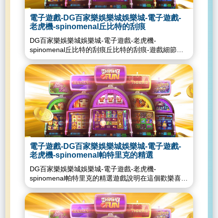
型小丑DG百家樂娛樂城娛樂城...
電子遊戲-DG百家樂娛樂城娛樂城-電子遊戲-
老虎機-spinomenal丘比特的刮痕
DG百家樂娛樂城娛樂城-電子遊戲-老虎機-
spinomenal丘比特的刮痕丘比特的刮痕-遊戲細節遊
戲說明神奇的丘比特正在執行新的愛情任務，在我們
充滿驚喜的全新刮刮遊戲中為您找到完美的配對！刮
刮，比賽並擊中大獎，有機會贏取高達X4,000的總賭
注。保持冷靜，並讓你的丘比特上！特徵選拔遊戲隨
機獎自由旋轉贏得x4000遊戲資產遊戲規格遊戲規格
遊戲名稱丘比特的划痕遊戲類型刮刮遊戲實時傳輸協
議91.83％移動的是的支持平台推薦的瀏覽器支持的
操作系統語言能力電子遊戲Slot系列3個奔馳寶馬老
虎機打法介紹桌上遊戲-免費試玩-巨型小丑DG百家樂
娛樂城娛樂城...
電子遊戲-DG百家樂娛樂城娛樂城-電子遊戲-
老虎機-spinomenal帕特里克的精選
DG百家樂娛樂城娛樂城-電子遊戲-老虎機-
spinomenal帕特里克的精選遊戲說明在這個歡樂喜慶
的刮刮遊戲中刮擦並找到聖帕特里克的黃金寶藏！是
三葉草嗎？是聖帕特里克的魔鈴嗎？還是您會幸運地
找到位於彩虹盡頭的神秘金鍋？祝你好運伙計們！特
徵選拔遊戲隨機獎自由旋轉贏得x4000遊戲資產遊戲