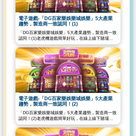
電子遊戲-「DG百家樂娛樂城娛樂」5大產業
趨勢，製造商一致認同！(1)
「DG百家樂娛樂城娛樂」5大產業趨勢，製造商一致
認同！(1)老虎機遊戲簡單好玩，在線上線下賭場地
位皆難以動搖，在新技術不斷革新之下，為您揭曉老
虎機製造商們一致看好的產業大趨勢！老虎機遊戲不
需要太多技巧特別受到賭場新手青睞具高解析大屏幕
及“美國好聲音”或“漫威電影”等大眾流行文化主題的
老虎機，正在世界各地賭場招呼經過的賭客上門遊
戲。那個有把手和轉軸，而且贏錢時會有零錢掉落叮
噹作響的年代早已遠去，取而代之的是最新的遊戲技
術及與計算機相連的頭獎老虎機。今日的老虎機開發
商因應玩家群的不斷變化，新玩家更年輕且更忠於市
場品牌，其中部分更是所謂的“科技通”。與此同時，
電子遊戲-「DG百家樂娛樂城娛樂」5大產業
新冠肺炎疫情多少改變了市場消費行為，在這樣的背
趨勢，製造商一致認同！(2)
景下，老虎機製造商們點名了預期將持續在產業紮根
「DG百家樂娛樂城娛樂」5大產業趨勢，製造商一致
的五大趨勢：1. “商務艙式”個人化老虎機遊戲空間疫
認同！(2)老虎機遊戲簡單好玩，在線上線下賭場地
情迫使賭場施行社交距離的規定，老虎機台之間必須
位皆難以動搖，在新技術不斷革新之下，為您揭曉老
保留一些空間。博彩產品供應商
虎機製造商們一致看好的產業大趨勢！3.老虎機遊戲
ScientificGamesCorporation的賭桌及相關設備副主
跟著流行文化走準沒錯博彩公司Aristocrat商業策略