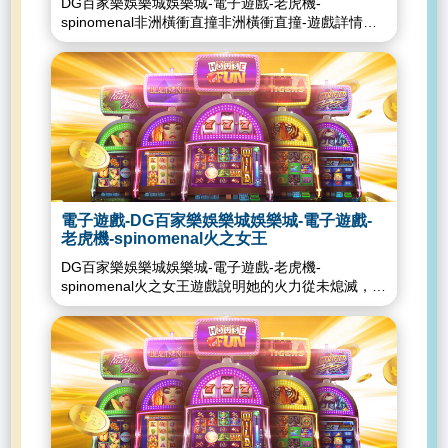
DG百家樂娛樂城娛樂城-電子遊戲-老虎機-
設計大揭秘DG百家樂娛樂城娛樂城...
Aristocrat也掌握到“自然營銷”的重要性。去年下半在
樂娛樂城娛樂城...
spinomenal非洲橫衝直撞非洲橫衝直撞-遊戲詳情野
內華達州推出新遊戲CashmanBingo之後，這款遊戲
生動物園的動物變得狂野，我們需要一個真正的國王
很快出現在YouTube視頻，該公司也在其社群頻道上
來控制它們。在非洲稀樹草原上有1024種方法橫
分享了相關視頻提升能見度。5.老虎機遊戲的無現金
行，這將質疑您的旋轉能力。統治這個非洲王國，並
支付技術革新許多博彩公司都在開發老虎機的無現金
找到我們一些令人興奮的功能，例如漸進式免費旋
支付技術，包括全球最大的老虎機製造商IGT。該公
轉，遊戲中大獎等等。騎上你的馬，抓住那頭犀牛！
司近期開發的“度假錢包”（ResortWallet）功能，讓
特徵漸進式免費旋轉購買功能內存頁獎勵遊戲遊戲中
賭場玩家可以把錢存入連接手機app的帳戶。在帳戶
大獎紅利回購神秘幣遊戲資產遊戲規格遊戲規格電子
存入資金的方式有很多種，包括在賭場特定地點支付
遊戲Slot系列3個奔馳寶馬老虎機打法介紹桌上遊戲-
給收銀員，或是通過銀行帳戶、借記卡或信用卡轉
免費試玩-巨型小丑DG百家樂娛樂城娛樂城...
帳。換句話說，玩家在來到賭場前，就可以先存錢到
帳戶了。IGT專精無現金技術的商品系統管理主任
電子遊戲-DG百家樂娛樂城娛樂城-電子遊戲-
MichaelRatner指出，“無現金賭博”是該公司過去20
老虎機-spinomenal火之女王
幾年就已部分達成的技術，近來隨著消費行為改變，
DG百家樂娛樂城娛樂城-電子遊戲-老虎機-
市場更加專注無現金技術的提升，並將之運用在賭
spinomenal火之女王遊戲說明她的火力從未熄滅，她
場。他認為，疫情促使消費者思考是否要使用現金或
的力量如此強大，以至只有一個真正勇敢的球員才能
接觸特定物體的表面。且除了賭場以外，無現金技術
面對它們。皇后眼中永恆的火焰永遠不會停止，直到
在疫情發生以前，早已在其他產業被廣泛使用。
您到達並聲稱扔了！收集您的力量和魅力，並準備好
MichaelRatner表示，隨著更多消費者發現到，用手
感受這25條線引燃遊戲中的熱量。享受我們一些最好
機app在老虎機下注與在星巴克買咖啡的支付方式並
的功能，例如免費旋轉，獎金遊戲，賭博等等。特徵
無不同之後，無現金技術將更為博彩產業所重視。好
賭獎勵遊戲免費旋轉同步卷額外野生購買功能擴大野
玩遊戲，絕對不能錯過的介紹你真的知道，穩贏的老
生動物遊戲資產遊戲規格遊戲規格電子遊戲Slot系列
虎機玩法嗎?只賺不賠？！怎麼可能，剛開始我也不
3個奔馳寶馬老虎機打法介紹桌上遊戲-免費試玩-巨
相信....DG百家樂娛樂城娛樂城...