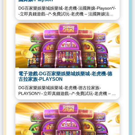
預期博企中場賭收難恢復往昔？DG百家樂娛樂城娛
往思維娛樂城資訊優惠活動好康攻略博弈湯姆機台娛
DG百家樂娛樂城娛樂城-老虎機-法國舞孃-Playson*/-
樂城-真人視訊-DG-免費試玩-DREAM-GAMINGDG
樂城登入送好禮直接進入DG百家樂娛樂城娛樂城...
-立即真錢遊戲--/*-免費試玩-老虎機 – 法國舞孃法國
百家樂娛樂城娛樂城-關於站長資訊-DG百家樂娛樂城
舞孃老虎機發布日期:21June2016愛情、藝術還有大
娛樂城-娛樂快訊DG百家樂娛樂城娛樂城-註冊優惠紅
獎正在等著你！這是Playson推出的新版
利DG百家樂娛樂城娛樂城-立即前往登入DG百家樂
MolineRouge故事。這款具有5×3、21條賠付線的遊
娛樂城娛樂城-現金網推薦DG百家樂娛樂城娛樂城-天
戲，其特色玩法有Wild、和好玩的Bonus回合。在
下娛樂資訊DG百家樂娛樂城娛樂城-最多出款推薦
Bonus回合中，您可以找到免費轉盤中獲得的獎勵，
DG百家樂娛樂城娛樂城-娛樂總代理DG百家樂娛樂
這也是Bonus回合的一部分。這些獎勵包括：Wild圖
城娛樂城-最多優惠娛樂DG百家樂娛樂城娛樂城-線上
案、免費轉盤獎金的翻倍獎勵、額外的免費轉盤以及
真人推薦DG百家樂娛樂城娛樂城-出金保證推薦DG
金幣獎勵。你會想看到屏幕上的紅磨坊的！
百家樂娛樂城娛樂城-註冊免費體驗金DG百家樂娛樂
BurlesqueQueenSlotsReleasedate:21June2016Love,artandbi
城娛樂城-法老現金網DG百家樂娛樂城娛樂城...
lineslotfeaturesWildandimpressiveBonusGame.DuringtheBon
電子遊戲-DG百家樂娛樂城娛樂城-老虎機-德
百家樂娛樂城娛樂城-FB粉絲專頁**--**--資料參考來
古拉家族-PLAYSON
源:DG百家樂娛樂城娛樂城-快訊-澳門復甦緩慢不如
DG百家樂娛樂城娛樂城-老虎機-德古拉家族-
預期博企中場賭收難恢復往昔？DG百家樂娛樂城娛
PLAYSON*/--立即真錢遊戲--/*-免費試玩-老虎機 – 德
樂城-真人視訊-DG-免費試玩-DREAM-GAMINGDG
古拉家族德古拉家族老虎機發布日
百家樂娛樂城娛樂城-關於站長資訊-DG百家樂娛樂城
期:01February2015Dracula回歸了，所以屏住呼
娛樂城-娛樂快訊DG百家樂娛樂城娛樂城-註冊優惠紅
吸，體驗Playson的全新視頻老虎機遊戲——
利DG百家樂娛樂城娛樂城-立即前往登入DG百家樂
Dracula’sfamily吧。這是一款具有5條滾軸、3條投注
娛樂城娛樂城-現金網推薦DG百家樂娛樂城娛樂城-天
線、15條賠付線的老虎機遊戲，其特色是具有Wild圖
下娛樂資訊DG百家樂娛樂城娛樂城-最多出款推薦
案、Scatter圖案、及四個不同的免費轉盤模式。在
DG百家樂娛樂城娛樂城-娛樂總代理DG百家樂娛樂
Dracula’sFamily，您可以在1、3、5、9、13和15號
城娛樂城-最多優惠娛樂DG百家樂娛樂城娛樂城-線上