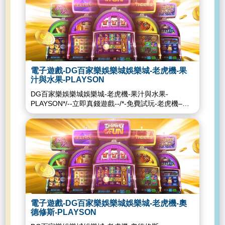
利DG百家樂娛樂城娛樂城-立即前往登入DG百家樂
果主題，其特色是亮麗燈光以及經典的視頻老虎機
娛樂城娛樂城-現金網推薦DG百家樂娛樂城娛樂城-天
——它可以給您帶來維加斯城賭場的完整體驗。
下娛樂資訊DG百家樂娛樂城娛樂城-最多出款推薦
SlotsReleasedate:10June2014ThunderReelsisa3-
DG百家樂娛樂城娛樂城-娛樂總代理DG百家樂娛樂
reel,3-row,5-
城娛樂城-最多優惠娛樂DG百家樂娛樂城娛樂城-線上
lineslotgamewithaclassicfruitthemefeaturingariskgame,brightl
真人推薦DG百家樂娛樂城娛樂城-出金保證推薦DG
–it’sthecompleteVegascasinoexperience.DG百家樂
百家樂娛樂城娛樂城-註冊免費體驗金DG百家樂娛樂
娛樂城娛樂城-FB粉絲專頁**--**--資料參考來源:DG
城娛樂城-法老現金網DG百家樂娛樂城娛樂城...
電子遊戲-DG百家樂娛樂城娛樂城-老虎機-果
百家樂娛樂城娛樂城-快訊-澳門復甦緩慢不如預期博
汁與水果-PLAYSON
企中場賭收難恢復往昔？DG百家樂娛樂城娛樂城-真
DG百家樂娛樂城娛樂城-老虎機-果汁與水果-
人視訊-DG-免費試玩-DREAM-GAMINGDG百家樂娛
PLAYSON*/--立即真錢遊戲--/*-免費試玩-老虎機–果
樂城娛樂城-關於站長資訊-DG百家樂娛樂城娛樂城-
汁與水果果汁與水果老虎機發布日
娛樂快訊DG百家樂娛樂城娛樂城-註冊優惠紅利DG
期:05June2014JuiceandFruits是一款具有5條滾軸、
百家樂娛樂城娛樂城-立即前往登入DG百家樂娛樂城
3條投注線、10條賠付線的老虎機遊戲，採用經典的
娛樂城-現金網推薦DG百家樂娛樂城娛樂城-天下娛樂
水果主題。有人說“一日一蘋果醫生遠離我”，所以快
資訊DG百家樂娛樂城娛樂城-最多出款推薦DG百家
來加入我們的水果視頻老虎機遊戲吧。
樂娛樂城娛樂城-娛樂總代理DG百家樂娛樂城娛樂城-
JuiceandFruitsSlotsReleasedate:05June2014<JuiceandFruits
最多優惠娛樂DG百家樂娛樂城娛樂城-線上真人推薦
reel,3-row,10-
DG百家樂娛樂城娛樂城-出金保證推薦DG百家樂娛
lineslotgamewithclassicfruittheme.Theysaythatanappleadayk
樂城娛樂城-註冊免費體驗金DG百家樂娛樂城娛樂城-
百家樂娛樂城娛樂城-FB粉絲專頁**--**--資料參考來
法老現金網DG百家樂娛樂城娛樂城...
源:DG百家樂娛樂城娛樂城-快訊-澳門復甦緩慢不如
電子遊戲-DG百家樂娛樂城娛樂城-老虎機-奧
預期博企中場賭收難恢復往昔？DG百家樂娛樂城娛
德修斯-PLAYSON
樂城-真人視訊-DG-免費試玩-DREAM-GAMINGDG