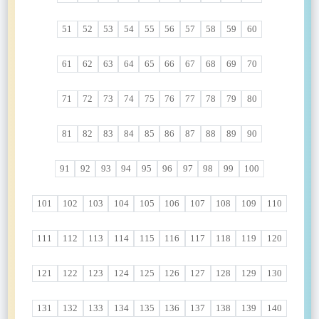
家娛樂城DG百家樂娛樂城娛樂城金合發娛樂城博馬
高的線上老虎機遊戲機台，會讓你需要付出更多的金
因為沒達到系統指定的投注門檻，而錯過了額外
娛樂城九州娛樂城THA-九州娛樂LEO-九州娛樂i88娛
額提醒:這種賭注模式，能讓你獲得更高的投資報酬
bonus的獎項。技巧6:靠近門口的老虎機較容易中獎
樂城通博DG百家樂娛樂城娛樂城...
率，相對你必須承擔損失更多金錢的風險。假設1塊
這個技巧牽涉到賭場的行銷手法，試想如果你經過賭
51
52
53
54
55
56
57
58
59
60
錢的投注金額的老虎機返回87%的報酬，那麼用每次
場，從門口看去一排的老虎機不斷發出中獎的喝采音
都投注1塊錢的情況下，假設你投注了20元，將會損
樂，你肯定會因此心癢而進去賭一把，對吧？也因此
61
62
63
64
65
66
67
68
69
70
失2.6塊錢。重點結論:讓你的資金成為決定選擇線上
部分賭場都會把靠近門口的老虎機的中獎機率提高一
老虎機的主因。如果高投注金額的遊戲符合你的投資
點，目的就是為了吸引路人進來遊戲。當然這只是一
預算，那它將可以提升最大幅度的投資報酬率。如果
個不被證實的傳聞，但值得你去試試看。技巧7:熱門
71
72
73
74
75
76
77
78
79
80
你在預算不夠的情況下，那建議永遠不要接觸，你輸
的老虎機更容易中獎？許多攻略教學都會告訴玩家，
不起的線上老虎機攻略如何善用最大的投注金額–絕
愈多人玩的遊戲機台就愈容易中獎，如果沒有人玩的
81
82
83
84
85
86
87
88
89
90
大多數線上娛樂城所提供的吃角子線上老虎機遊戲，
老虎機就絕對不要碰。事實上，每一台老虎機器都是
都是你在下注遊戲爭最高的金額時，帶給你最高的投
由程式設定好什麼時間點會開出大獎，絕非大家所認
資回報。我們先來看在老虎機娛樂城中，某款老虎機
知的那樣，一切都還是靠機會與命運來決定。技巧8:
91
92
93
94
95
96
97
98
99
100
遊戲所提供的獎金計算表:先注意到最大頭獎不成比
找出完美大獎組合的老虎機台有些玩家會從完美大獎
例的跳躍。如果收益完全呈現相同比例的話(投1塊贏
組合的老虎機台中，找尋最適合自己的老虎機。雖然
101
2塊、投10塊贏20塊)，投資報酬率就都會是相同的。
102
103
104
105
106
107
108
109
110
這樣的方式可以幫你提升中獎的機率，也可以增加遊
但多數線上老虎機所設定的模式都是，當你投注越多
戲的樂趣，但是仍然不能保證你可以穩定的獲利。技
錢(注意第三項)時，你的投資報酬率就會直線上升。
巧9:勿將老虎機硬幣拖出來許多玩家在賭場玩老虎機
111
112
113
114
115
116
117
118
119
120
所以我們能整理成以下資料:線上老虎機攻略下注在
時可能會產生ㄧ些不純正的想法：假如我在硬幣上綁
「櫻桃」、「BAR」、「雙倍BAR」、「三倍BAR」
一條線，投入機器後馬上拉出來，這樣機台是否會以
所能得到的報酬相等比例。舉例:獲得三顆櫻桃15塊
為我已經下注而開始讓我遊戲？請小心不要再用這種
121
122
123
124
125
126
127
128
129
130
錢，平均1枚得到5塊錢。「幸運7」如果你下注的是
方式騙取免費玩老虎機的機會了，如果被管理員發
一枚硬幣，回報是$1000，三枚硬幣則是平均回報
現，可能會被帶到警察局，甚至是被賭場提告，得不
131
132
133
134
135
136
137
138
139
140
$1667元。線上老虎機攻略結論:當你投注越高金額，
償失啊！技巧10:不要使用假老虎機代幣現在各機台