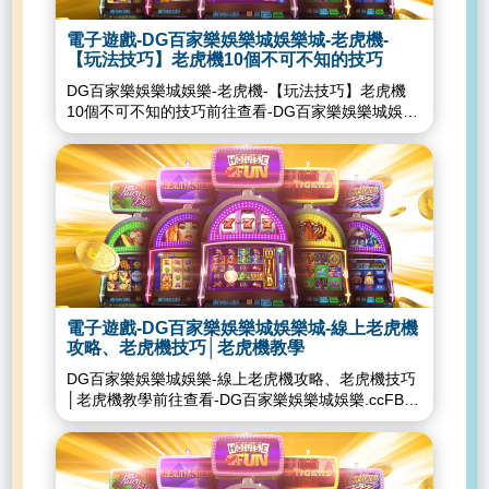
贏取優牌組合。贏得獎勵的多少根據該圖案的價值而
城娛樂城-法老現金網DG百家樂娛樂城娛樂城...
定。
電子遊戲-DG百家樂娛樂城娛樂城-老虎機-
FruitsandStarsSlotsReleasedate:05April2014FruitsandStarsi
【玩法技巧】老虎機10個不可不知的技巧
reel,3-row,5-
DG百家樂娛樂城娛樂-老虎機-【玩法技巧】老虎機
lineslotgamewithclassicfruittheme.It’sadjustingofbetsandw
10個不可不知的技巧前往查看-DG百家樂娛樂城娛
百家樂娛樂城娛樂城-FB粉絲專頁**--**--資料參考來
樂.ccFB粉絲專頁--立即前往真錢遊戲---說到世界熱
源:DG百家樂娛樂城娛樂城-快訊-澳門復甦緩慢不如
門的博弈遊戲，除了百家樂外，想必非老虎機莫屬
預期博企中場賭收難恢復往昔？DG百家樂娛樂城娛
了！在歐美地區國家裡，老虎機是最受歡迎的博弈遊
樂城-真人視訊-DG-免費試玩-DREAM-GAMINGDG
戲；而目前亞洲地區的玩家仍普遍較喜歡百家樂等牌
百家樂娛樂城娛樂城-關於站長資訊-DG百家樂娛樂城
類遊戲，鮮少接觸吃角子老虎，其中比較主要的原因
娛樂城-娛樂快訊DG百家樂娛樂城娛樂城-註冊優惠紅
是：老虎機好像沒什麼策略可言，玩全是靠運氣、不
利DG百家樂娛樂城娛樂城-立即前往登入DG百家樂
知道怎麼玩才會中獎等。雖然老虎機的確是靠設定好
娛樂城娛樂城-現金網推薦DG百家樂娛樂城娛樂城-天
的機率所產生的電子遊戲，就算有再多策略都是白
下娛樂資訊DG百家樂娛樂城娛樂城-最多出款推薦
搭。不過仍然有ㄧ些技巧可以增加中獎機會，以及杜
DG百家樂娛樂城娛樂城-娛樂總代理DG百家樂娛樂
絕純粹詐騙的老虎機台。技巧1:投注金額愈高，中獎
城娛樂城-最多優惠娛樂DG百家樂娛樂城娛樂城-線上
電子遊戲-DG百家樂娛樂城娛樂城-線上老虎機
金額愈高的老虎機在多數的老虎機台中，投注金額以
真人推薦DG百家樂娛樂城娛樂城-出金保證推薦DG
攻略、老虎機技巧│老虎機教學
美元計算的老虎機，回饋的中獎金額的確會比投注金
百家樂娛樂城娛樂城-註冊免費體驗金DG百家樂娛樂
DG百家樂娛樂城娛樂-線上老虎機攻略、老虎機技巧
額以美分計算的老虎機來的高出許多，但是這並不代
城娛樂城-法老現金網DG百家樂娛樂城娛樂城...
│老虎機教學前往查看-DG百家樂娛樂城娛樂.ccFB粉
表每個人都適合玩這類型的老虎機。畢竟除了看中獎
絲專頁--立即前往真錢遊戲---線上老虎機攻略線上老
金額外，玩家們也必須衡量一下手上的資本有多少。
虎機攻略許多愛玩線上老虎機的玩家心中最想知道的
技巧2:確保有足夠的投注額，再考慮玩漸進式老虎機
問題肯定是「我如何在這遊戲中贏錢?」，這個問題
所謂的漸進式老虎機就是玩家每次的投注額，都會被
通常會跟隨著玩家在吃角子線上老虎機遊玩的時間長
系統抓取一定比例的額度加到額外的「累積獎金」區