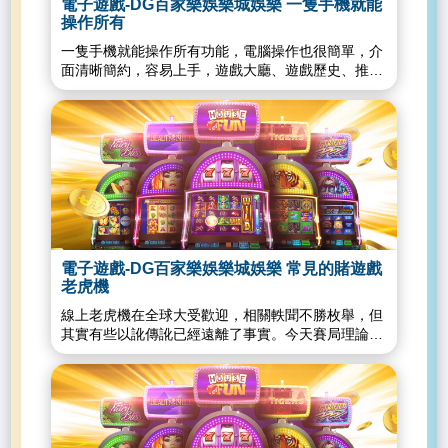
電子遊戲-DG百家樂娛樂城娛樂 ⼀隻⼿機就能
操作所有
⼀隻⼿機就能操作所有功能，電腦操作也很簡單，介
⾯清晰簡約，容易上⼿，遊戲⼤廳、遊戲歷史、推廣
活動。完美的整合在遊戲端，給⽤⼾帶來⽅便、簡
單、容易操作的全新體驗，遊戲也有主打風格可以選
擇;可愛風、中國風⼀應俱全。AMEBA老虎機有龍
王、UFO、猴寶寶、糖果瘋爆等37種經典老虎機遊
戲，以及多款令⼈愛不釋⼿的⾓⼦機遊戲。以中國畫
風為主題。以成為AMEBA當紅炸⼦雞的遊戲「招財
進寶」為例，畫⾯背景整個就是讓⼈感覺喜氣洋洋的
中國傳統圖樣，以及道教信仰裡的「DG百家樂娛樂
城」都作為此款遊戲的題材，整個畫⾯搭配笑臉送財
的DG百家樂娛樂城爺絕無違和感，相信喜歡中國⽂
電子遊戲-DG百家樂娛樂城娛樂 常見的賭遊戲
化的朋友們，肯定會喜歡這款經典巨作。線上娛樂城
老虎機
老虎機中獎率機率老虎機的中獎機率是由電⼦⾯板或
線上老虎機在全球大受歡迎，相關軼聞不勝枚舉，但
者電腦控制，所以中獎的機率都是賭場設定的。所有
其實有些以訛傳訛已經遠離了事實。今天賽局理論整
老虎機遊戲的中獎機率設定設定都必須經過公正機構
理了，市面上關於老虎機常見的各式迷思迷思1.使用
檢定，所以是可相信的。機器的線愈多，就越有機會
傳統拉桿能提高獲得獎金的機會首先，過去在實體賭
贏錢只是感覺⽽已，能不能真的贏到錢在選機器時就
場玩老虎機時，玩家拉下拉桿測試運氣；如今，線上
命中注定了。玩⼀台老虎機，都沒拉出任何獎時，就
老虎機是按下按鈕轉動卷軸。不少人認為，使用傳統
換另⼀台玩。如果在同⼀間賭場拉了四台老虎機都不
拉桿能提高獲得獎金的機會。事實上，無論是線上或
出獎，就換⼀家玩。分散風險，每次下注低額度在不